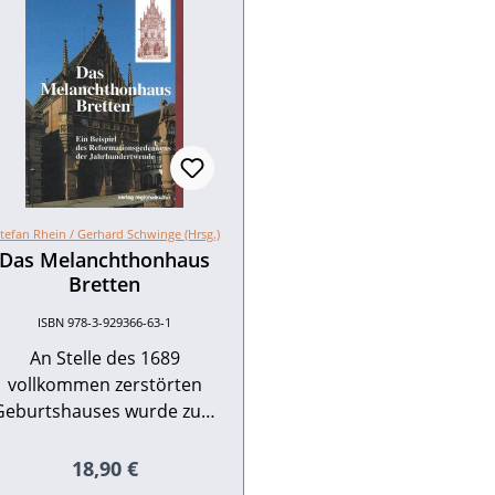
tefan Rhein /
Gerhard Schwinge (Hrsg.)
Das Melanchthonhaus
Bretten
ISBN 978-3-929366-63-1
An Stelle des 1689
vollkommen zerstörten
Geburtshauses wurde zum
400. Geburtstag Philipp
Melanchthons im Jahr 1897
Regulärer Preis:
18,90 €
das Melanchthonhaus