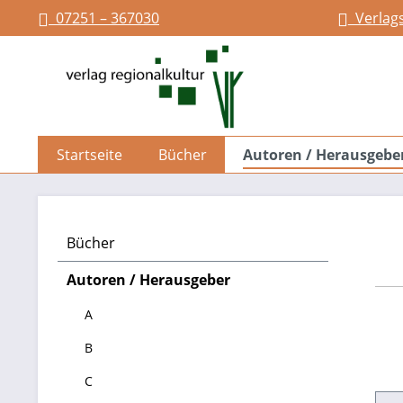
07251 – 367030
Verlag
springen
Zur Hauptnavigation springen
Startseite
Bücher
Autoren / Herausgebe
Bücher
Autoren / Herausgeber
A
B
C