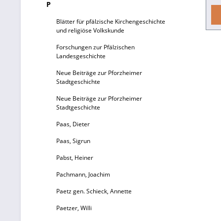
P
er
Blätter für pfälzische Kirchengeschichte
und religiöse Volkskunde
E
Forschungen zur Pfälzischen
Landesgeschichte
k
Neue Beiträge zur Pforzheimer
Stadtgeschichte
Neue Beiträge zur Pforzheimer
Stadtgeschichte
Paas, Dieter
Paas, Sigrun
I
Pabst, Heiner
Pachmann, Joachim
Paetz gen. Schieck, Annette
Paetzer, Willi