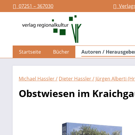
07251 – 367030
Verlag
springen
Zur Hauptnavigation springen
Startseite
Bücher
Autoren / Herausgebe
Michael Hassler /
Dieter Hassler /
Jürgen Alberti (Hr
Obstwiesen im Kraichg
Bildergalerie überspringen