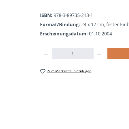
ISBN:
978-3-89735-213-1
Format/Bindung:
24 x 17 cm, fester Ei
Erscheinungsdatum:
01.10.2004
Produkt Anzahl: Gib den ge
Zum Merkzettel hinzufügen