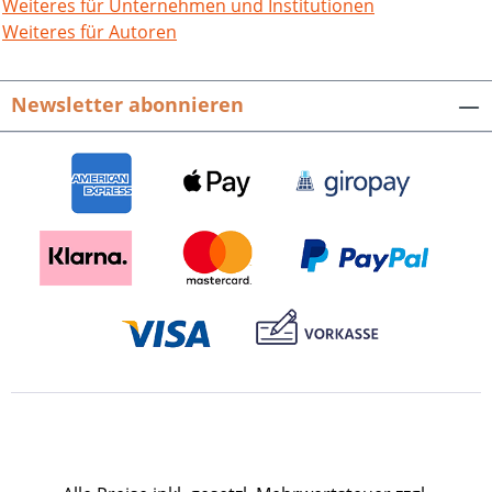
bestimmenden Landwirtschaft
Weiteres für Unternehmen und Institutionen
ausführlich geschildert. Die erste Hälfte
Weiteres für Autoren
des 20. Jahrhunderts ist geprägt durch
die beiden Weltkriege und die NS-
Newsletter abonnieren
Herrschaft, die für unsere beiden
Gemeinden hier erstmals umfassend
dargestellt wird. Der Wiederaufbau nach
der „Stunde null“ 1945 und die
Integration der Vertriebenen stellte die
Bürgermeister und
Gemeindeverwaltungen vor große
Herausforderungen und waren nur
durch eine enorme
Gemeinschaftsleistung der Einwohner
zu bewältigen. Die 1971 gebildete
Gemeinde Walzbachtal wird in vielen
Facetten vorgestellt:
kommunalpolitische Entwicklung und
Investitionen, Stadtbahnanschluss,