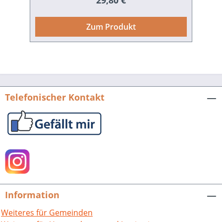
29,80 €
Region führt die Darstellung zunächst
über die Zeit der Römer bis zum
Zum Produkt
Mittelalter mit der ersten urkundlichen
Erwähnung der beiden Orte im Jahr
1024. Die teils verwirrenden und sich
überlagernden Herrschaftsverhältnisse
werden entflochten und in Beziehung
gesetzt einerseits zur Reformation,
Telefonischer Kontakt
andererseits zur Erhebung der Bauern
1525. Die vierhundertjährige Geschichte
vom Heiligen Römischen Reich bis zur
Reichsgründung 1871 ist auch eine
Geschichte der vielen Kriege und des
Wiederaufbaus, beispielsweise nach
dem verheerenden Dreißigjährigen
Krieg. Neben der „großen“ Geschichte
Information
wird auch der ländliche Alltag mit der
über viele Jahrhunderte alles
Weiteres für Gemeinden