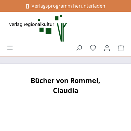
Verlagsprogramm herunterladen
alt springen
Du hast 0 Prod
War
Bücher von Rommel,
Claudia