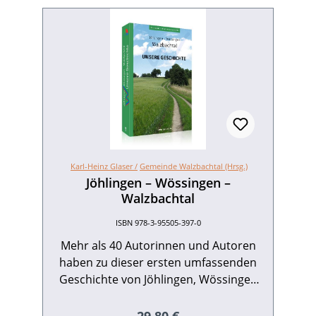
Karl-Heinz Glaser /
Gemeinde Walzbachtal (Hrsg.)
Jöhlingen – Wössingen –
Walzbachtal
ISBN 978-3-95505-397-0
Mehr als 40 Autorinnen und Autoren
haben zu dieser ersten umfassenden
Geschichte von Jöhlingen, Wössingen
und Walzbachtal beigetragen. Von den
ersten menschlichen Spuren in der
Regulärer Preis: