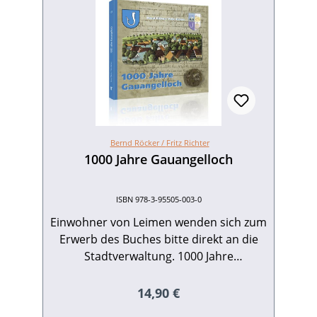
Bernd Röcker /
Fritz Richter
1000 Jahre Gauangelloch
ISBN 978-3-95505-003-0
Einwohner von Leimen wenden sich zum
Erwerb des Buches bitte direkt an die
Stadtverwaltung. 1000 Jahre
Gauangelloch – eine eindrucksvolle
Zeitspanne, auf die es anno 2016
Regulärer Preis:
14,90 €
zurückzublicken gilt. Das aus diesem