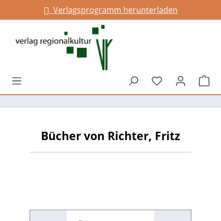
Verlagsprogramm herunterladen
alt springen
Du hast 0 Prod
War
Bücher von Richter, Fritz