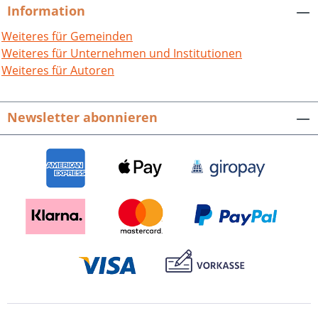
Wege. Hier beginnt auch die Liebe zur 35
Information
Jahre jüngeren Marianne von Willemer.
Zudem trifft Goethe an Rhein, Main und
Weiteres für Gemeinden
Neckar alte Freunde. Auch die Sammler
Weiteres für Unternehmen und Institutionen
alter deutscher und niederländischer
Weiteres für Autoren
Kunst, die Brüder Boisserée in
Heidelberg, werden besucht. In diesem
Newsletter abonnieren
Buch geht es dem Autor allerdings nur
am Rande um das Thema „Junge Liebe,
alte Kunst“. Es wird dargestellt, dass der
Wein selbst ein Reisemotiv Goethes
gewesen ist. Einen Schwerpunkt bildet
daher auch die Darstellung der Rolle
des Weins im Leben des Dichters. Fritz
Richter, Goethe und der Wein. Seine
Reise an Rhein, Main und Neckar.66
Seiten mit 14 Abbildungen,
Broschur.ISBN 978-3-89735-847-8. EUR
11,90.