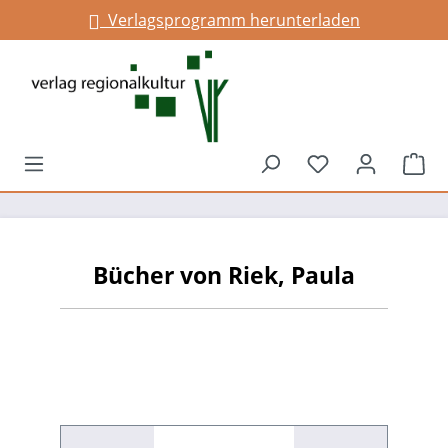
Verlagsprogramm herunterladen
alt springen
Du hast 0 Prod
War
Bücher von Riek, Paula