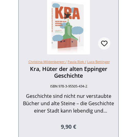
Christina Mildenberger /
Paula Riek /
Luca Bettinger
Kra, Hüter der alten Eppinger
Geschichte
ISBN 978-3-95505-434-2
Geschichte sind nicht nur verstaubte
Bücher und alte Steine – die Geschichte
einer Stadt kann lebendig und
spannend sein, denn hinter jedem alten
Stein und in jedem Fachwerkhaus
Regulärer Preis:
9,90 €
verbirgt sich eine spannende Erzählung.