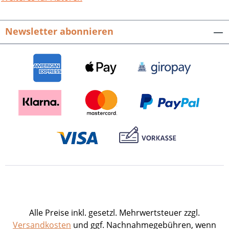
Bettinger. Ergänzende Redaktion von
Reinhard Ihle und Petra Binder.Hrsg.
Newsletter abonnieren
durch die Stadt Eppingen.88 Seiten mit
100 Illustrationen, fester Einband im
repräsentativen Großformat. ISBN 978-
3-95505-434-2. EUR 9,90.
Alle Preise inkl. gesetzl. Mehrwertsteuer zzgl.
Versandkosten
und ggf. Nachnahmegebühren, wenn