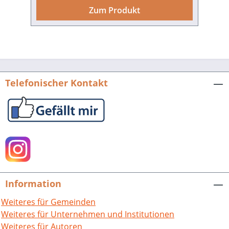
Und all diese hat Kornelius Konstantin
Zum Produkt
von und zu Krähenfuß, kurz Kra
genannt, im Gepäck – er gilt als der
große Hüter all unserer
Stadtgeschichten und kann dir so
manch spannendes Geheimnis
verraten. Wenn du also wissen willst, wie
Telefonischer Kontakt
man 1583 in der Altstadt gelebt hat,
woher der Pfeifferturm seinen Namen
hat und wie die seltsamen kleinen
Löcher in die Steine der Hauswände
kommen, dann folge Kra auf einer
ereignisreichen Entdeckungstour durch
die Eppinger Altstadt. Ich verspreche dir:
Das Mittelalter in Eppingen war alles
Information
andere als verstaubt, Kra wird es dir
zeigen! Christina Mildenberger, Kra,
Weiteres für Gemeinden
Hüter der alten Eppinger Geschichte.Mit
Weiteres für Unternehmen und Institutionen
Illustrationen von Paula Riek und Luca
Weiteres für Autoren