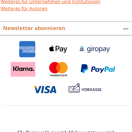
wirtschaftlichen Implikationen, sozial-
Weiteres für Unternehmen und Institutionen
und kommunalpolitische
Weiteres für Autoren
Gesichtspunkte sowie die Entwicklung in
der DDR untersucht. Pforzheimer
Newsletter abonnieren
Gespräche zur Sozial-, Wirtschafts- und
Stadtgeschichte. Bd. 3. Hrsg. von Hans-
Peter Becht und Gerhard Fouquet. 272
S. mit 21 Abb., Broschur. 2003. ISBN 978-
3-89735-246-9. EUR 28,00
Presseinformation als pdf-Datei zum
Download Buch-Cover als tif-Datei zum
Download