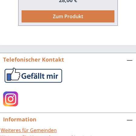
28,00 €
Kriegsfolgenbewältigung der
Bundesrepublik. Er beinhaltete die
Zum Produkt
größte Wirtschafts- und
Finanztransaktion der deutschen
Geschichte. Die Beiträge des
Sammelbandes wurden im Rahmen der
„Pforzheimer Gespräche“ vorgetragen
und diskutiert. Sie verfolgen das Ziel,
Telefonischer Kontakt
das komplexe historische Phänomen
„Lastenausgleich“ wieder stärker ins
Bewusstsein der Öffentlichkeit wie der
historischen Forschung zu rücken, in
seinen unterschiedlichen Dimensionen
und Problemaspekten neu und weiter
zu denken und in neue methodische
und theoretische Ansätze einzubinden.
Information
Dabei werden die rechtlichen Aspekte
des Lastenausgleichs, seine
Weiteres für Gemeinden