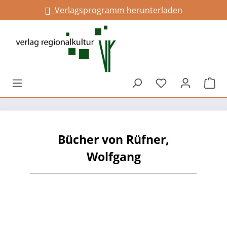
Verlagsprogramm herunterladen
alt springen
Du hast 0 Prod
War
Bücher von Rüfner,
Wolfgang