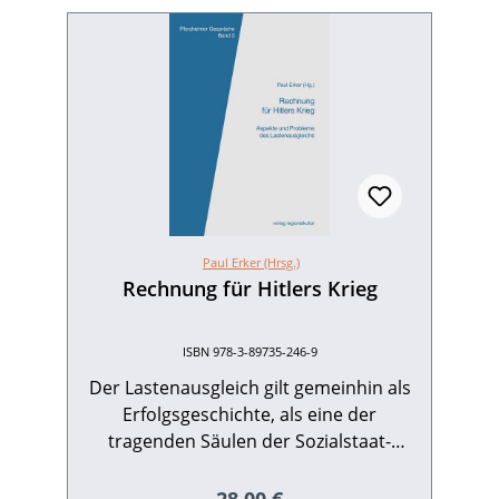
Paul Erker (Hrsg.)
Rechnung für Hitlers Krieg
ISBN 978-3-89735-246-9
Der Lastenausgleich gilt gemeinhin als
Erfolgsgeschichte, als eine der
tragenden Säulen der Sozialstaat-
Entwicklung und der unter
sozialpolitischem Vorzeichen erfolgten
Regulärer Preis: