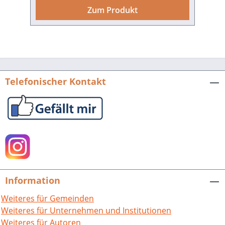
Wilhelm Heinrich Riehl und August
Zum Produkt
Becker gibt es keine Darstellung der
Pfalz aus geographischer Sicht. Diese
Lücke schließt das jetzt erscheinende
Handbuch. Es gibt einen modernen
Überblick des Natur- und Kulturraumes
bis hin zum heutigen Leben der
Telefonischer Kontakt
Menschen in der Pfalz.Herausgeber und
Autoren – überwiegend Geographen,
auch Geologen, Historiker und
Journalisten – sind ausgewiesene
Kenner der Pfalz. Ihre fundierten und
gut lesbaren Beiträge sind sehr
anschaulich dargeboten. Das
repräsentative Buch ist großzügig mit
Information
Bildern, Grafiken, Tabellen und Karten
ausgestattet. Für landes- und
Weiteres für Gemeinden
volkskundlich Interessierte stellt es eine
Weiteres für Unternehmen und Institutionen
wahre Fundgrube dar. Somit liegt ein
Weiteres für Autoren