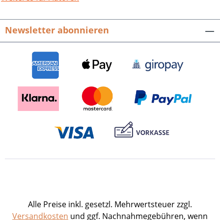
inhaltsreiches Standardwerk über die
Pfalz vor. Geographie der Pfalz, hrsg.
Newsletter abonnieren
von Michael Geiger.Veröffentlichtungen
der Pfälzischen Gesellschaft zur
Förderung der Wissenschaften, Bd. 106.
POLLICHIA-Sonderveröffentlichung Nr.
18. Geographie der Pfalz, Bd. 1.384 S. mit
615 farbigen Abb., fester Einband. ISBN
978-3-89735-483-8. EUR 34,80
Alle Preise inkl. gesetzl. Mehrwertsteuer zzgl.
Versandkosten
und ggf. Nachnahmegebühren, wenn