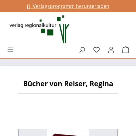
Verlagsprogramm herunterladen
alt springen
Du hast 0 Prod
War
Bücher von Reiser, Regina