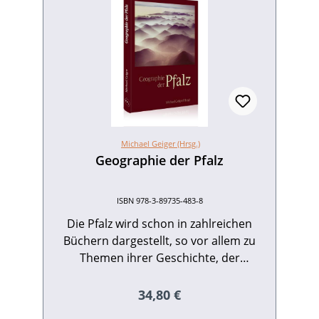
Michael Geiger (Hrsg.)
Geographie der Pfalz
ISBN 978-3-89735-483-8
Die Pfalz wird schon in zahlreichen
Büchern dargestellt, so vor allem zu
Themen ihrer Geschichte, der
Freizeitgestaltung oder zur Pfälzer
Lebensart. Aber seit den grundlegenden
Regulärer Preis:
34,80 €
Werken aus dem 19. Jahrhundert von