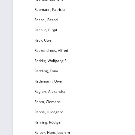
Rebmann, Patricia
Rechel, Bernd
Rechlin, Birgit
Reck, Uwe
R
Reckendrees, Alfred
leh
Reddig, Wolfgang F.
Redding, Tony
W
Redemann, Uwe
z
Regiert, Alexandra
9
Rehm, Clemens
Rehne, Hildegard
Rehring, Rüdiger
Reiber, Hans Joachim