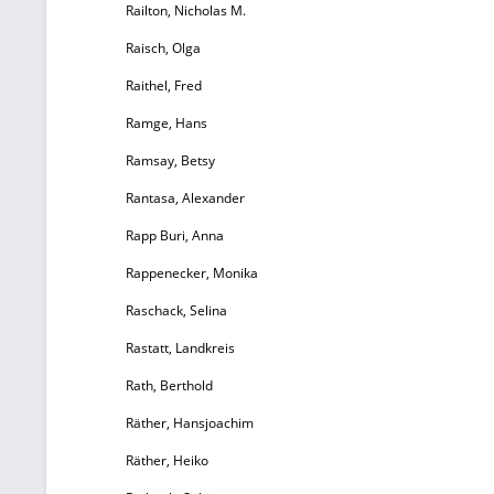
N
Railton, Nicholas M.
si
Raisch, Olga
Raithel, Fred
Ramge, Hans
Ramsay, Betsy
Kr
Rantasa, Alexander
Rapp Buri, Anna
Rappenecker, Monika
Raschack, Selina
Rastatt, Landkreis
Rath, Berthold
Räther, Hansjoachim
Räther, Heiko