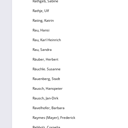
Rathgeb, Sabine
A
Rathje, Ulf
M
Rating, Katrin
B
Rau, Hansi
Z
Rau, Karl Heinrich
A
Rau, Sandra
un
b
Räuber, Herbert
Räuchle. Susanne
R
Rauenberg, Stadt
Rausch, Hanspeter
u
Rausch, Jan-Dirk
f
u
Ravelhofer, Barbara
An
Raymes (Mayer), Frederick
P
de
Rebholz, Cornelia