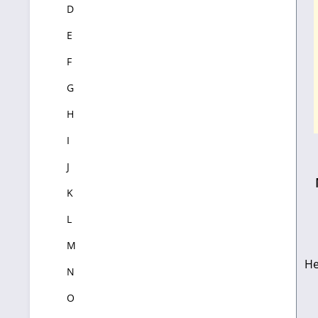
D
E
F
G
H
I
J
K
L
M
He
N
O
Le