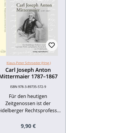
Klaus-Peter Schroeder (Hrsg.)
Carl Joseph Anton
Mittermaier 1787–1867
ISBN 978-3-89735-572-9
Für den heutigen
Zeitgenossen ist der
idelberger Rechtsprofessor
Carl Joseph Anton
Mittermaier, dessen
Regulärer Preis:
9,90 €
bensdaten (1787-1867) eine