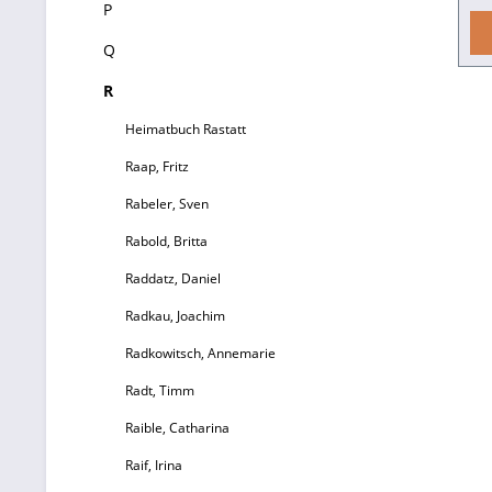
P
Q
R
un
Heimatbuch Rastatt
Raap, Fritz
G
Rabeler, Sven
i
Rabold, Britta
Raddatz, Daniel
J
Radkau, Joachim
de
Radkowitsch, Annemarie
J
Radt, Timm
Raible, Catharina
Raif, Irina