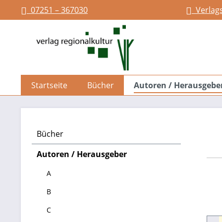
07251 – 367030
Verlag
springen
Zur Hauptnavigation springen
Startseite
Bücher
Autoren / Herausgebe
Bücher
Autoren / Herausgeber
A
B
C