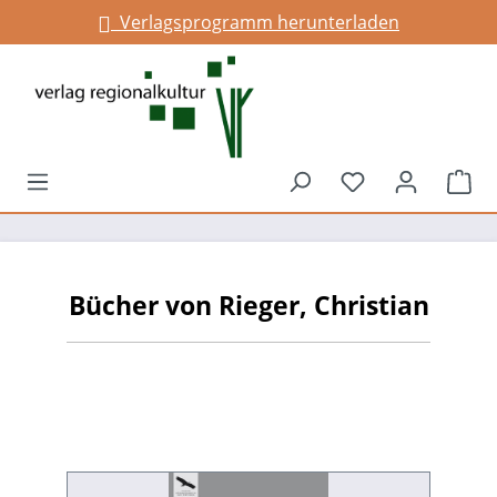
Verlagsprogramm herunterladen
alt springen
Du hast 0 Prod
War
Bücher von Rieger, Christian