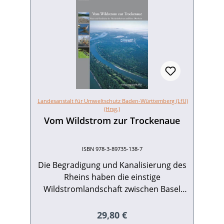
Landesanstalt für Umweltschutz Baden-Württemberg (LfU)
(Hrsg.)
Vom Wildstrom zur Trockenaue
ISBN 978-3-89735-138-7
Die Begradigung und Kanalisierung des
Rheins haben die einstige
Wildstromlandschaft zwischen Basel
und Breisach drastisch verändert, weite
Auenbereiche fielen dabei trocken.
Regulärer Preis:
29,80 €