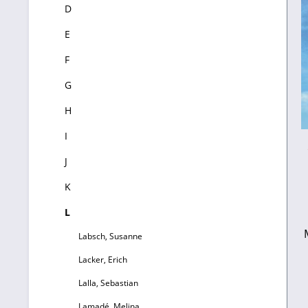
D
E
F
G
H
I
J
K
L
Labsch, Susanne
Lacker, Erich
Lalla, Sebastian
Lamadé, Melina