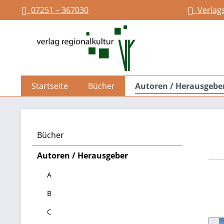
07251 – 367030
Verlag
springen
Zur Hauptnavigation springen
Startseite
Bücher
Autoren / Herausgebe
Bücher
Autoren / Herausgeber
A
B
C