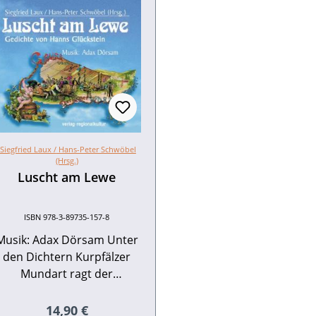
Siegfried Laux /
Hans-Peter Schwöbel
(Hrsg.)
Luscht am Lewe
ISBN 978-3-89735-157-8
Musik: Adax Dörsam Unter
den Dichtern Kurpfälzer
Mundart ragt der
Mannheimer Hanns
Glückstein (1888–1933)
Regulärer Preis:
14,90 €