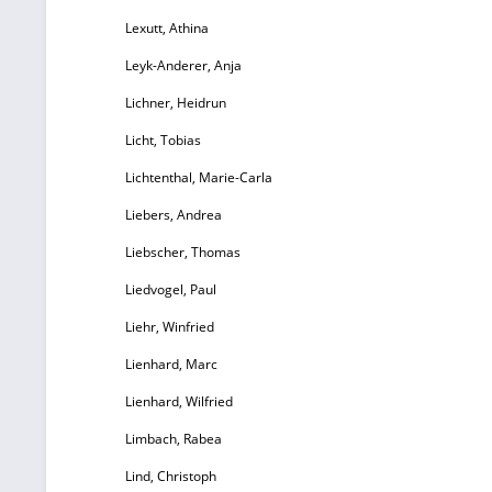
Lexutt, Athina
Leyk-Anderer, Anja
Lichner, Heidrun
Licht, Tobias
Lichtenthal, Marie-Carla
Liebers, Andrea
Liebscher, Thomas
Liedvogel, Paul
Liehr, Winfried
Lienhard, Marc
Lienhard, Wilfried
Limbach, Rabea
Lind, Christoph