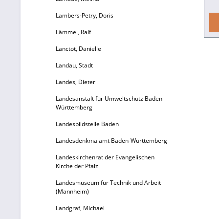
Lambers-Petry, Doris
an
Lämmel, Ralf
Lanctot, Danielle
K
Hö
Landau, Stadt
von Siegfrie
Landes, Dieter
P
Landesanstalt für Umweltschutz Baden-
b
Württemberg
e
H
Landesbildstelle Baden
T
Landesdenkmalamt Baden-Württemberg
Landeskirchenrat der Evangelischen
Kirche der Pfalz
Landesmuseum für Technik und Arbeit
(Mannheim)
Landgraf, Michael