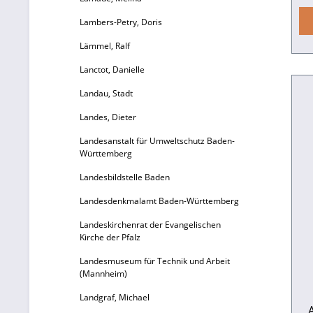
E
Lambers-Petry, Doris
der jüngste. Gleic
Lämmel, Ralf
bi
Lanctot, Danielle
mi
Landau, Stadt
wi
Landes, Dieter
o
Landesanstalt für Umweltschutz Baden-
Württemberg
Landesbildstelle Baden
Er
Landesdenkmalamt Baden-Württemberg
Landeskirchenrat der Evangelischen
res
Kirche der Pfalz
Landesmuseum für Technik und Arbeit
(Mannheim)
Landgraf, Michael