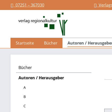
07251 – 367030
Verlag
springen
Zur Hauptnavigation springen
Startseite
Bücher
Autoren / Herausgebe
Bücher
Autoren / Herausgeber
A
B
C