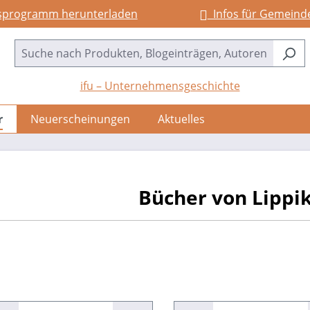
sprogramm herunterladen
Infos für Gemeind
ifu – Unternehmensgeschichte
r
Neuerscheinungen
Aktuelles
Bücher von Lippik