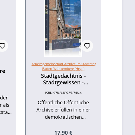
Arbeitsgemeinschaft Archive im Städtetag
Baden-Württemberg (Hrsg.)
re
Stadtgedächtnis -
Stadtgewissen -
Stadtgeschichte!
ISBN 978-3-89735-746-4
 der
Öffentliche Öffentliche
r als
Archive erfüllen in einer
sstadt
demokratischen
f sich
Bürgergesellschaft wichtige
iche
eis:
Funktionen. Sie belegen
Regulärer Preis:
17,90 €
esten