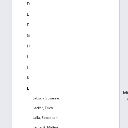
D
E
F
G
H
I
J
K
L
Mi
Labsch, Susanne
ist Mühlhau
Lacker, Erich
Lalla, Sebastian
g
Lamadé, Melina