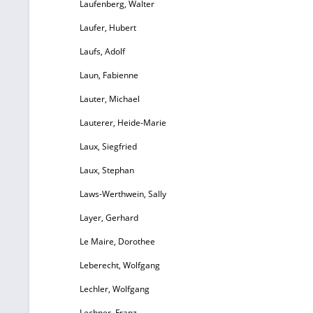
Laufenberg, Walter
e
Laufer, Hubert
Laufs, Adolf
Ge
du
Laun, Fabienne
Lauter, Michael
Lauterer, Heide-Marie
Laux, Siegfried
Au
K
Laux, Stephan
Da
G
Laws-Werthwein, Sally
M
Layer, Gerhard
Le Maire, Dorothee
Leberecht, Wolfgang
fa
S
Lechler, Wolfgang
b
M
Lechner, Franz