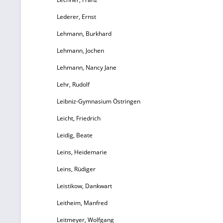
Lederer, Ernst
E
S
Lehmann, Burkhard
r
Lehmann, Jochen
B
S
Lehmann, Nancy Jane
v
Lehr, Rudolf
U
Bu
Leibniz-Gymnasium Östringen
B
Leicht, Friedrich
Leidig, Beate
Sc
Pe
Leins, Heidemarie
fa
Leins, Rüdiger
20
EUR 1
Leistikow, Dankwart
a
Leitheim, Manfred
B
Leitmeyer, Wolfgang