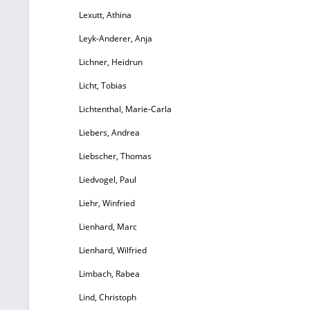
Lexutt, Athina
Leyk-Anderer, Anja
Lichner, Heidrun
Licht, Tobias
Lichtenthal, Marie-Carla
Liebers, Andrea
Liebscher, Thomas
Liedvogel, Paul
Liehr, Winfried
Lienhard, Marc
Lienhard, Wilfried
Limbach, Rabea
Lind, Christoph