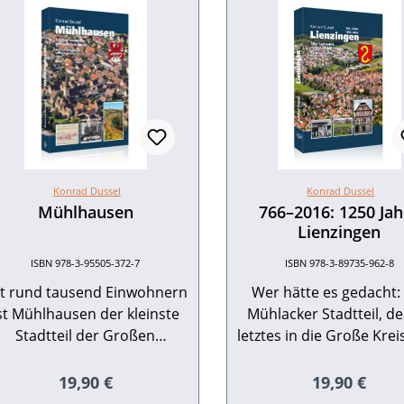
Konrad Dussel
Konrad Dussel
Mühlhausen
766–2016: 1250 Jah
Lienzingen
ISBN 978-3-95505-372-7
ISBN 978-3-89735-962-8
t rund tausend Einwohnern
Wer hätte es gedacht:
sen der kleinste
Mühlacker Stadtteil, de
Stadtteil der Großen
letztes in die Große Krei
Kreisstadt Mühlacker und
eingegliedert wurde, dar
emessen an den Daten der
rühmen, seine urkundl
Regulärer Preis:
Regulärer Pr
19,90 €
19,90 €
urkundlichen
Ersterwähnung am weit