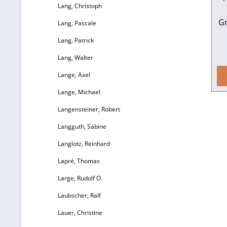
ih
Lang, Christoph
Gr
Lang, Pascale
Men
Lang, Patrick
la
Lang, Walter
Müh
de
Lange, Axel
Lange, Michael
Fü
Langensteiner, Robert
mö
J
Langguth, Sabine
Langlotz, Reinhard
V
zu
Lapré, Thomas
Large, Rudolf O.
H
Laubscher, Ralf
Lauer, Christine
G