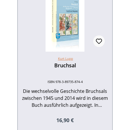
Kurt Lupp
Bruchsal
ISBN 978-3-89735-874-4
Die wechselvolle Geschichte Bruchsals
zwischen 1945 und 2014 wird in diesem
Buch ausführlich aufgezeigt. In
chronologischem Ablauf schildert der
Autor das Alte Bruchsal, seine
Regulärer Preis:
16,90 €
Zerstörung, erste Überlegungen zum