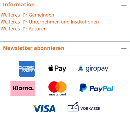
wechselvolle Geschichte des Bruchsaler
Information
Schlosses, das 1945 zerstört und in
langwieriger Arbeit wiederaufgebaut
Weiteres für Gemeinden
wurde, lebendig werden.
Weiteres für Unternehmen und Institutionen
Veröffentlichungen der Historischen
Weiteres für Autoren
Kommission der Stadt Bruchsal. Bd. 21.
392 S. mit 313, z.T. farbigen Abb., fester
Newsletter abonnieren
Einband. 2003. ISBN 978-3-89735-263-6.
EUR 19,90 Presseinformation als pdf-
Datei zum Download Buch-Cover als tif-
Datei zum Download