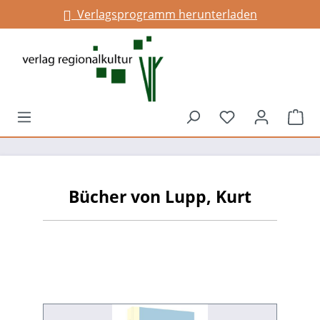
Verlagsprogramm herunterladen
alt springen
Du hast 0 Prod
War
Bücher von Lupp, Kurt