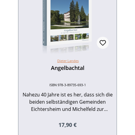
Dieter Landes
Angelbachtal
ISBN 978-3-89735-693-1
Nahezu 40 Jahre ist es her, dass sich die
beiden selbständigen Gemeinden
Eichtersheim und Michelfeld zur
Gemeinde Angelbachtal
zusammengeschlossen haben und
Regulärer Preis:
17,90 €
seither nicht nur räumlich