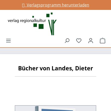
Verlagsprogramm herunterladen
alt springen
Du hast 0 Prod
War
Bücher von Landes, Dieter