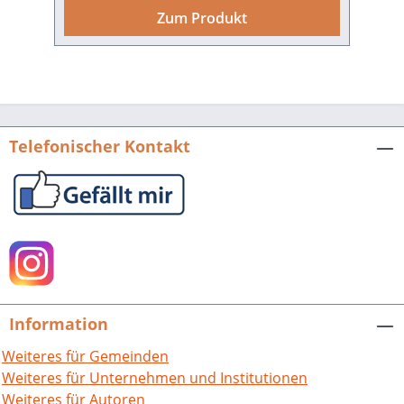
zusammengewachsen sind. Das Dorf
Zum Produkt
mit vielen stattlichen Anlagen und
Gebäuden aus dem 18. Jahrhundert liegt
eingebettet in sanfte Kraichgauhügel im
Tal des Angelbaches und ist für immer
mehr Menschen ein attraktives
Wohngebiet. Die lebendige Gemeinde
Telefonischer Kontakt
hat ein reichhaltiges Kulturleben, mit
Ausstellungen, Konzerten, traditionellen
Märkten und verschiedenen
Großveranstaltungen wie den weithin
bekannten Pfingstmarkt. Dem
Fotografen ist es im vorliegenden
Bildband gelungen, mit über 230 Bildern
die besonderen Reize des Ortes
Information
stimmungsvoll einzufangen, in
verborgene Winkel zu führen und auf
Weiteres für Gemeinden
eindrucksvolle Art Menschen und
Weiteres für Unternehmen und Institutionen
Geschichte mit der Kamera
Weiteres für Autoren