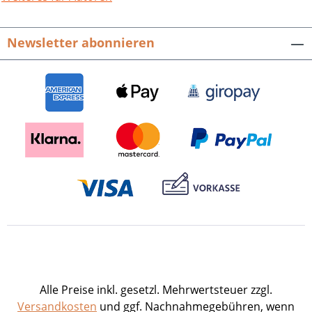
festzuhalten. Zusammen mit den
erläuternden Bildtexten ist mit diesem
Newsletter abonnieren
Buch ein kompaktes Gesamterlebnis
Angelbachtal gelungen. Hrsg. von der
Gemeinde Angelbachtal. Mit Texten von
Leonhard Dörfer. 84 S. mit 230 farbigen
Abb., attrakt. quadrat. Format, fester
Einband. ISBN 978-3-89735-693-1. EUR
17,90 Presseinformation als pdf-Datei
zum Download Buch-Cover als tif-Datei
zum Download
Alle Preise inkl. gesetzl. Mehrwertsteuer zzgl.
Versandkosten
und ggf. Nachnahmegebühren, wenn