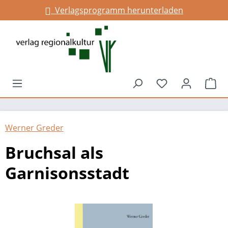
Verlagsprogramm herunterladen
alt springen
Du hast 0 Prod
War
Werner Greder
Bruchsal als
Garnisonsstadt
Bildergalerie überspringen