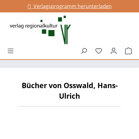
Verlagsprogramm herunterladen
alt springen
Du hast 0 Prod
War
Bücher von Osswald, Hans-
Ulrich