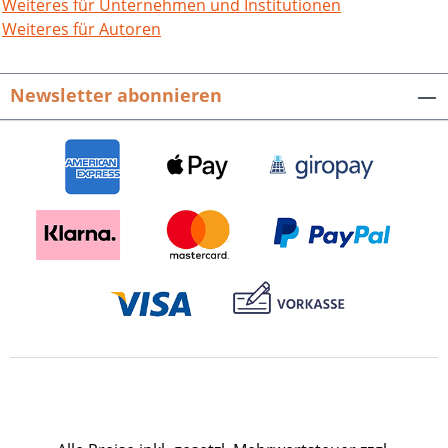
wissenschaftlich soliden Texten einen
Weiteres für Unternehmen und Institutionen
ähnlich facettenreichen Überblick zur
Weiteres für Autoren
Stadtteil-Geschichte wie die bereits
vorgelegten Bände zu Lomersheim und
Newsletter abonnieren
Enzberg. Eine Fülle von Abbildungen,
teils aus privatem Besitz, rundet das
Gesamtwerk ab. Beiträge zur Geschichte
der Stadt Mühlacker. Bd. 6. Hrsg. vom
Stadtarchiv Mühlacker. Unter Mitarbeit
von Andreas Butz. Mit Beiträgen von
Dieter Blessing, Marlis Lippik, Hans-
Ulrich Osswald, Alfred Schäfer, Rolf
Sieber und Hans-Peter Voss. 272 S. mit
126, z. T. farbigen Abb., fester Einband.
2007. ISBN 978-3-89735-501-9. EUR 19,90
Presseinformation als pdf-Datei zum
Download Buch-Cover als tif-Datei zum
Download