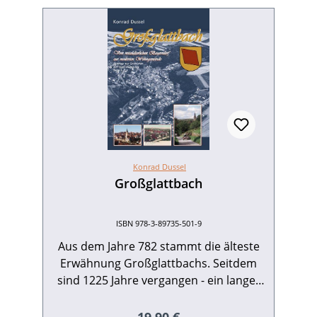
Konrad Dussel
Großglattbach
ISBN 978-3-89735-501-9
Aus dem Jahre 782 stammt die älteste
Erwähnung Großglattbachs. Seitdem
sind 1225 Jahre vergangen - ein langer
Zeitraum, aus dem hier das Wichtigste
und Interessanteste berichtet wird. Der
Regulärer Preis: