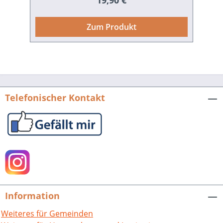
19,90 €
Bogen ist vom Mittelalter über die
Kriegszeiten des 17. Jahrhunderts bis
Zum Produkt
hin zu den Krisen und Kriegen des 19.
und 20. Jahrhunderts gespannt. Doch
nicht nur Politik und Wirtschaft kommen
zur Sprache, auch Kirche, Schule und
Vereine werden in eigenen Kapiteln
thematisiert. Und immer wieder wird
Telefonischer Kontakt
der Blick auf einzelne Menschen
gerichtet, die die Großglattbacher
Geschichte so farbig machen. Wer
erinnert sich heute beispielsweise noch
an die "Somnambule von
Großglattbach", die im 19. Jahrhundert
für großes Aufsehen sorgte? Der
sechste Band der "Beiträge zur
Information
Geschichte der Stadt Mühlacker" bietet
in genauso leicht verständlichen wie
Weiteres für Gemeinden