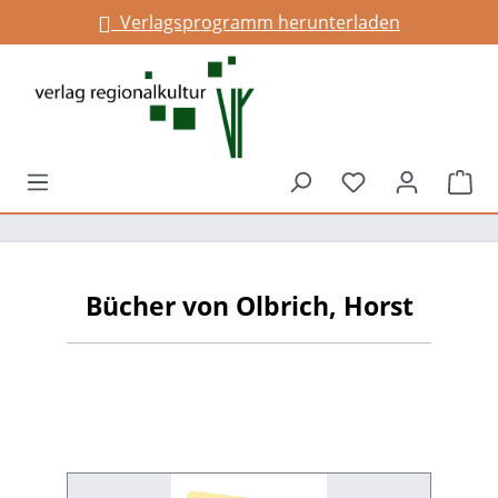
Verlagsprogramm herunterladen
alt springen
Du hast 0 Prod
War
Bücher von Olbrich, Horst