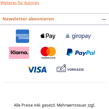
Landes.Ein hoher sozialer Status
Weiteres für Autoren
überwindet die Grenzen von
Geschlechterrollen, wie am Beispiel von
Newsletter abonnieren
Kaiserin Cixi zu sehen ist. Künstlerische
Betätigung, für Frauen lange
Jahrhunderte verpönt, wurde von ihr
geradezu erwartet; die Reiss-Engelhorn-
Museen bewahren einige ihrer Werke,
hier werden sie vorgestellt.Drückt sich
das finanziell abgesicherte
Statusbewusstsein eines stolzen
Bürgertums im Stadtbild aus wie in
Mannheim am Ende des 19.
Jahrhunderts, entstehen Schöpfungen
wie die des Architekten Bruno Schmitz.
Seiner aufs Repräsentative gerichteten,
kaum begrenzten Imagination gelangen
Gebäude wie der Rosengarten, dessen
Alle Preise inkl. gesetzl. Mehrwertsteuer zzgl.
ursprüngliche Gestalt hier unter