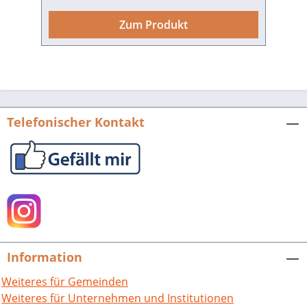
vom steinernen Prunkbau bis zum
einfachen Blatt beschriebenen Papiers.
Zum Produkt
Der glücklicherweise erhaltene Brief
einer Putzmacherin aus Mannheim,
adressiert an Goethe in Weimar,
berichtet vom mühsamen Leben einer
alleinstehenden Frau „aus dem Volke"
im Mannheim der Kurfürstenzeit, auch
Telefonischer Kontakt
von den engen Schranken, in die
Geschlechtszugehörigkeit und
Standesgrenze sie verweisen. Er wirft ein
Licht auf ihre Wünsche und Hoffnungen
und nicht zuletzt auf ihren Mut.Mut,
erwachsen aus Status und Verpflichtung
seines Amtes, zeigte auch der hier
vorgestellte Johann Georg Hörner,
Information
Bürgermeister von Seckenheim, im
zähen Kampf um das Wohlergehen
Weiteres für Gemeinden
seiner Gemeinde und die Freiheit seines
Weiteres für Unternehmen und Institutionen