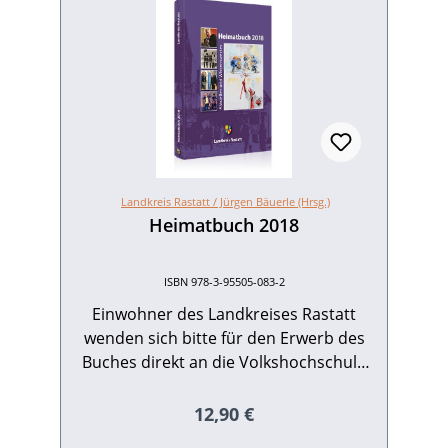
Landkreis Rastatt /
Jürgen Bäuerle (Hrsg.)
Heimatbuch 2018
ISBN 978-3-95505-083-2
Einwohner des Landkreises Rastatt
wenden sich bitte für den Erwerb des
Buches direkt an die Volkshochschule
Rastatt:Am Schlossplatz 5 76437 Rastatt
Tel. 07222 381-3500 Das Heimatbuch
Regulärer Preis:
12,90 €
2018 setzt sich mit Themen