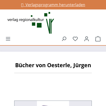
Verlagsprogramm herunterladen
alt springen
Du hast 0 Prod
War
Bücher von Oesterle, Jürgen