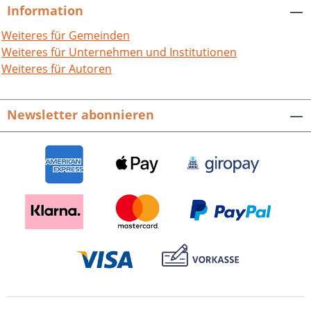
Bereichen der Gegenwart in
Information
einzigartiger Weise. Hrsg. vom Landkreis
Rastatt, Landrat Jürgen Bäuerle.
Weiteres für Gemeinden
Redaktion: Martin Walter, Leiter des
Weiteres für Unternehmen und Institutionen
Kreisarchivs Rastatt. 256 S. mit 310
Weiteres für Autoren
meist farbigen Abb., fester Einband.
ISBN 978-3-89735-738-9. 12,90
Newsletter abonnieren
Presseinformation als pdf-Datei zum
Download Buch-Cover als tif-Datei zum
Download