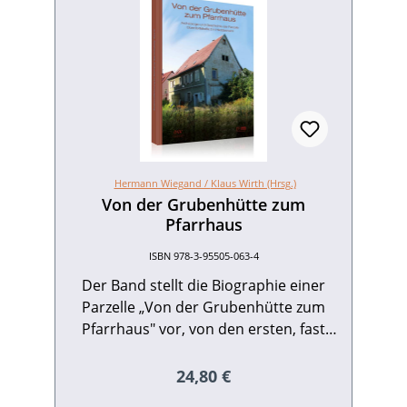
Hermann Wiegand /
Klaus Wirth (Hrsg.)
Von der Grubenhütte zum
Pfarrhaus
ISBN 978-3-95505-063-4
Der Band stellt die Biographie einer
Parzelle „Von der Grubenhütte zum
Pfarrhaus" vor, von den ersten, fast
tausend Jahre alten Besiedlungsspuren
bis zum Abriss des alten Schul- und
Regulärer Preis:
24,80 €
Pfarrhauses von Heddesheim im Jahr