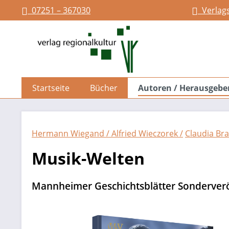
07251 – 367030
Verlag
springen
Zur Hauptnavigation springen
Startseite
Bücher
Autoren / Herausgebe
Hermann Wiegand /
Alfried Wieczorek /
Claudia Br
Musik-Welten
Mannheimer Geschichtsblätter Sonderverö
Bildergalerie überspringen