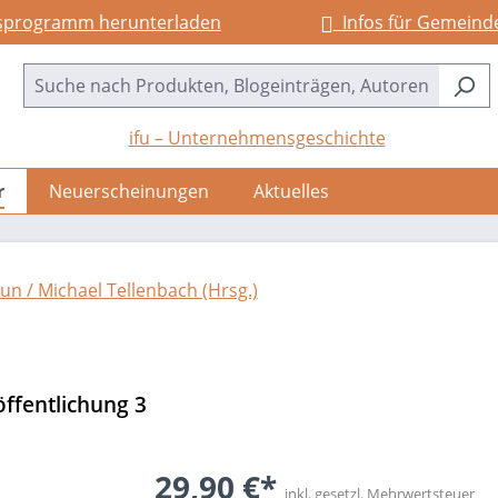
sprogramm herunterladen
Infos für Gemeind
ifu – Unternehmensgeschichte
r
Neuerscheinungen
Aktuelles
aun /
Michael Tellenbach (Hrsg.)
ffentlichung 3
29,90 €*
inkl. gesetzl. Mehrwertsteuer