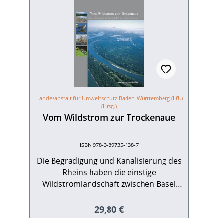
Landesanstalt für Umweltschutz Baden-Württemberg (LfU)
(Hrsg.)
Vom Wildstrom zur Trockenaue
ISBN 978-3-89735-138-7
Die Begradigung und Kanalisierung des
Rheins haben die einstige
Wildstromlandschaft zwischen Basel
und Breisach drastisch verändert, weite
Auenbereiche fielen dabei trocken.
Regulärer Preis:
29,80 €