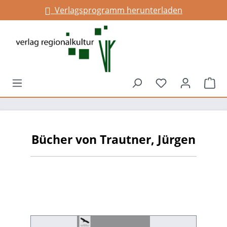
Verlagsprogramm herunterladen
alt springen
Du hast 0 Prod
War
Bücher von Trautner, Jürgen