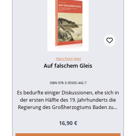
Hans Peter Jäger
Auf falschem Gleis
ISBN 978-3-95505-442-7
Es bedurfte einiger Diskussionen, ehe sich in
der ersten Hälfte des 19. Jahrhunderts die
Regierung des Großherzogtums Baden zum
Bau einer Eisenbahn bereit fand. Schließlich
entschied man sich, entsprechend der
Regulärer Preis:
16,90 €
Ausdehnung des Landes in Nord-Süd-