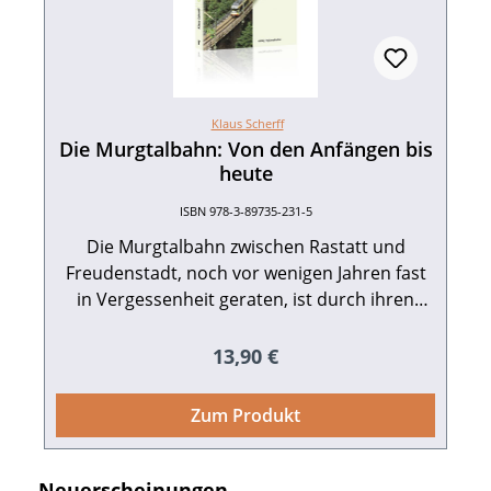
14,90 Presseinformation als pdf-Datei zum
Download Buch-Cover als tif-Datei zum
Download
Klaus Scherff
Die Murgtalbahn: Von den Anfängen bis
heute
ISBN 978-3-89735-231-5
Die Murgtalbahn zwischen Rastatt und
Freudenstadt, noch vor wenigen Jahren fast
in Vergessenheit geraten, ist durch ihren
modernen AVG-Stadtbahnbetrieb heute
wieder zu einer Vorzeigestrecke ersten
Regulärer Preis:
13,90 €
Ranges geworden. Doch war der Weg dorthin
nicht leicht. Angefangen von einer sehr
Zum Produkt
langen Bauzeit von 59 Jahren, bis die
durchgehende Strecke durchs Murgtal
endlich fertig war, über schwere Kriegs-
Produktgalerie überspringen
Neuerscheinungen