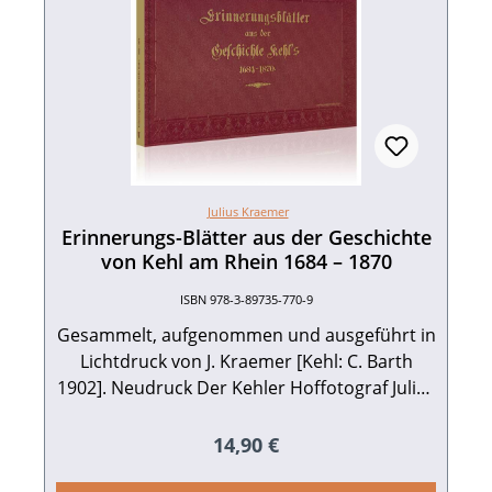
Julius Kraemer
Erinnerungs-Blätter aus der Geschichte
von Kehl am Rhein 1684 – 1870
ISBN 978-3-89735-770-9
Gesammelt, aufgenommen und ausgeführt in
Lichtdruck von J. Kraemer [Kehl: C. Barth
1902]. Neudruck Der Kehler Hoffotograf Julius
Kraemer hat 1902 eine Mappe mit 31
Abbildungen in Lichtdruck zur Geschichte der
Regulärer Preis:
14,90 €
Stadt Kehl zusammengestellt, die er dem