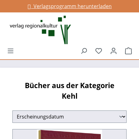
Verlagsprogramm herunterladen
alt springen
Du hast 0 Prod
War
Bücher aus der Kategorie
Kehl