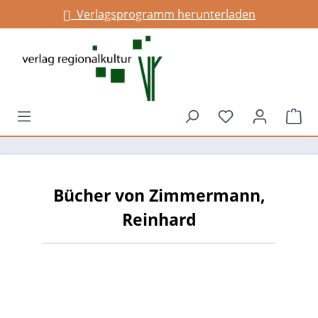
Verlagsprogramm herunterladen
alt springen
Du hast 0 Prod
War
Bücher von Zimmermann,
Reinhard