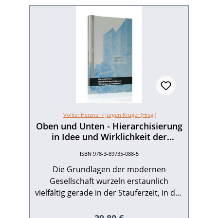
Volker Herzner /
Jürgen Krüger (Hrsg.)
Oben und Unten - Hierarchisierung
in Idee und Wirklichkeit der
Stauferzeit
ISBN 978-3-89735-088-5
Die Grundlagen der modernen
Gesellschaft wurzeln erstaunlich
vielfältig gerade in der Stauferzeit, in der
die Hierarchisierung zahlreiche soziale,
historische und künstlerische Prozesse
Regulärer Preis: