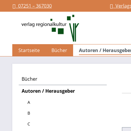
07251 – 367030
Verlag
springen
Zur Hauptnavigation springen
Startseite
Bücher
Autoren / Herausgebe
Bücher
Autoren / Herausgeber
A
B
C