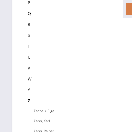
P
k
Q
R
z
S
T
m
U
V
a
A
W
Y
kr
Z
e
Zachau, Elga
Rh
Zahn, Karl
Sc
Zahn, Rainer