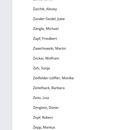
Un
Zaichik, Alexey
V
Zander-Seidel, Jutta
li
Zängle, Michael
Zapf, Friedbert
K
Zawichowski, Martin
A
Zeckai, Wolfram
R
Zeh, Sonja
e.
97
Zeilfelder-Löffler, Monika
Zeitelhack, Barbara
Zeitz, Lisa
Zenglein, Dieter
Zepf, Robert
Zepp, Markus