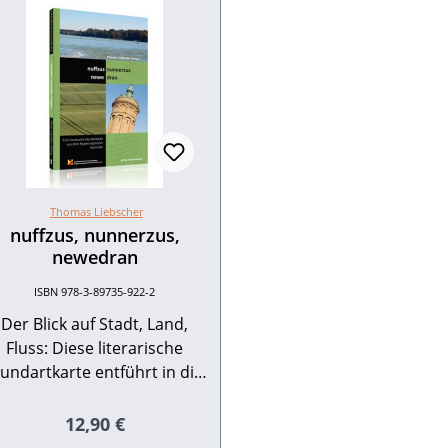
Thomas Liebscher
nuffzus, nunnerzus,
newedran
ISBN 978-3-89735-922-2
Der Blick auf Stadt, Land,
Fluss: Diese literarische
undartkarte entführt in die
Kurpfalz, den Odenwald, in
en Kraichgau, ins Rheintal
Regulärer Preis:
12,90 €
d in den Nordschwarzwald.