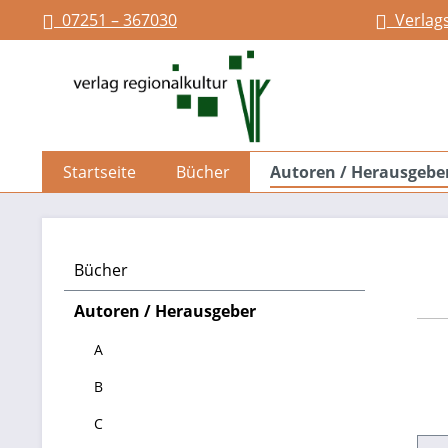
07251 – 367030
Verlag
springen
Zur Hauptnavigation springen
Startseite
Bücher
Autoren / Herausgebe
Bücher
Autoren / Herausgeber
A
B
C