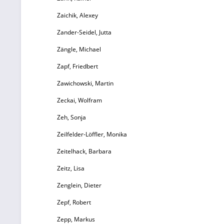
Sp
St
Zaichik, Alexey
Oc
Zander-Seidel, Jutta
B
Zängle, Michael
ng
Zapf, Friedbert
Zawichowski, Martin
be
d
Zeckai, Wolfram
Zeh, Sonja
F
De
Zeilfelder-Löffler, Monika
Zeitelhack, Barbara
Zeitz, Lisa
Zenglein, Dieter
Zepf, Robert
O
Zepp, Markus