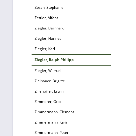
Zesch, Stephanie
In
Zettler, Alfons
Ziegler, Bernhard
Ps
Ziegler, Hannes
mi
I
Ziegler, Karl
Ziegler, Ralph Philipp
Ziegler, Wiltrud
Zielbauer, Brigitte
Zillenbiller, Erwin
Zimmerer, Otto
Zimmermann, Clemens
Zimmermann, Karin
Zimmermann, Peter