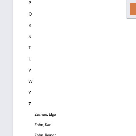
P
Q
O
R
d
P
S
T
U
V
W
Y
Z
Zachau, Elga
ex
Zahn, Karl
Zahn, Rainer