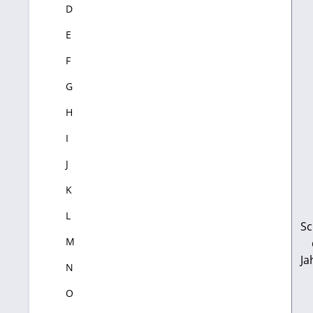
D
E
F
G
H
I
J
K
L
Sc
M
Ja
N
O