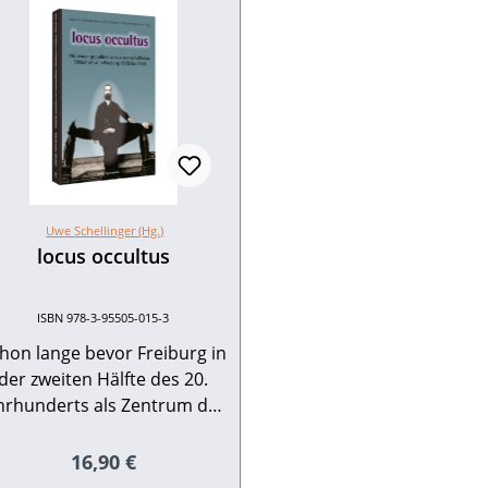
Uwe Schellinger (Hg.)
locus occultus
ISBN 978-3-95505-015-3
hon lange bevor Freiburg in
der zweiten Hälfte des 20.
hrhunderts als Zentrum der
wissenschaftlichen
Forschungen zur
Regulärer Preis:
16,90 €
Parapsychologie sowie als