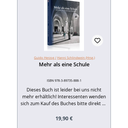
Guido Herzog /
Hanni Schlindwein (Hrsg.)
Mehr als eine Schule
ISBN 978-3-89735-888-1
Dieses Buch ist leider bei uns nicht
mehr erhältlich! Interessenten wenden
sich zum Kauf des Buches bitte direkt an
das St. Paulusheim Bruchsal: St.
Paulusheim BruchsalHuttenstr. 4976611
Regulärer Preis:
19,90 €
BruchsalTel. 07251/385650Mail: