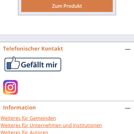
schule@paulusheim.de Mitten im Ersten
Zum Produkt
Weltkrieg entsteht in Bruchsal die erste
Niederlassung der Pallottiner in
Süddeutschland. Aus den bescheidenen
Anfängen in einem Mietshaus in der
Württemberger Straße, dem späteren
Gasthaus „Graf Kuno“, erwachsen ein
Telefonischer Kontakt
stadtbildprägendes Missionshaus, ein
Internat für den pallotti­nischen
Nachwuchs und schließlich ein
blühendes allgemeinbildendes
Gymnasium für Mädchen und Jungen,
das sich seit 1994 in Trägerschaft der
Schulstiftung der Erzdiözese Freiburg
befindet.Das St. Paulusheim ist von
Information
Anfang an ein besonderer Ort der
Geborgenheit und familiären
Weiteres für Gemeinden
Atmosphäre. Schüler, Lehrer, Eltern,
Weiteres für Unternehmen und Institutionen
Patres, Freunde und Gäste verstehen
Weiteres für Autoren