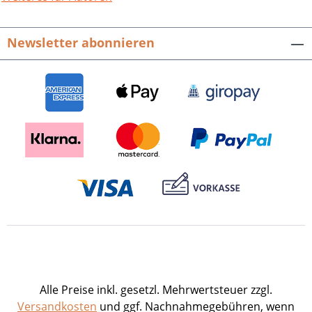
sich bis heute als Gemeinschaft
engagierter Christen für Kirche und Welt
Newsletter abonnieren
im Geiste Vinzenz Pallottis.In diesem
Jubiläumsbuch werden viele Fotos und
historische Dokumente erstmals
veröffentlicht. Neben einer Chronik mit
spannenden Schlaglichtern auf eine
bewegte und bewegende Geschichte
berichten ehemalige Schüler von ihrer
Schulzeit. Ein lückenloses Verzeichnis
aller Abiturienten und Abiturientinnen
von 1934 bis 2015 wird ergänzt durch
Fotos der einzelnen Jahrgänge.Mehr als
eine Schule: Noch heute leben und
arbeiten Pallottiner-Missionare, die ihre
Ausbildung in Bruchsal erfahren haben,
in Indien, Afrika und Südamerika. Das St.
Alle Preise inkl. gesetzl. Mehrwertsteuer zzgl.
Paulusheim ist als geistliches Zentrum
Versandkosten
und ggf. Nachnahmegebühren, wenn