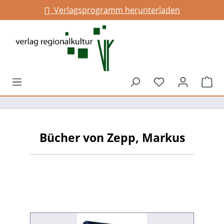
Verlagsprogramm herunterladen
alt springen
Du hast 0 Prod
War
Bücher von Zepp, Markus