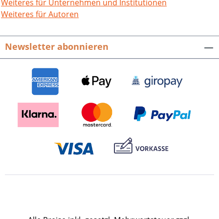
linksrheinischen Pfalz vielfältige Akzente.
Weiteres für Unternehmen und Institutionen
Seine praktischen Erfahrungen
Weiteres für Autoren
vermittelte er in zahlreichen
Publikationen und Fachvorträgen
Newsletter abonnieren
beispielsweise zum Wein- und
Obstanbau sowie zu ertragreicheren
Getreidesorten einem interessierten
Publikum. Zum Bestseller entwickelten
sich dabei seine populären, in
Dialogform geschriebenen
landwirtschaftlichen Anleitungen. In
dieser Schrift werden Johann Metzgers
gartenkünstlerische und literarische
Werke erstmals kompakt dargestellt. Auf
diese Weise entsteht ein faszinierendes
Porträt einer bedeutenden
Heidelberger Persönlichkeit des 19.
Jahrhunderts, deren Leistungen bis in
die Gegenwart fortwirken. Archiv und