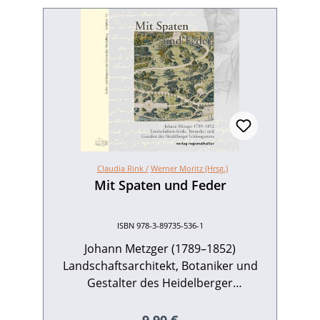
Claudia Rink /
Werner Moritz (Hrsg.)
Mit Spaten und Feder
ISBN 978-3-89735-536-1
Johann Metzger (1789–1852)
Landschaftsarchitekt, Botaniker und
Gestalter des Heidelberger
SchlossgartensJohann Metzger (1789–
1852), einer der bedeutendsten
Regulärer Preis: