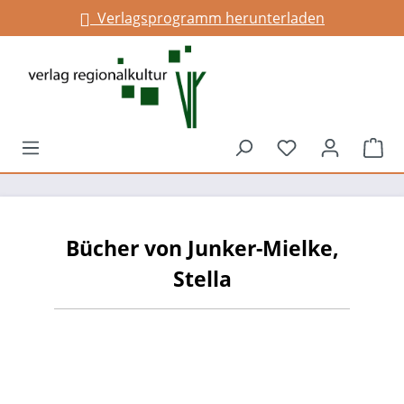
Verlagsprogramm herunterladen
alt springen
Du hast 0 Prod
War
Bücher von Junker-Mielke,
Stella