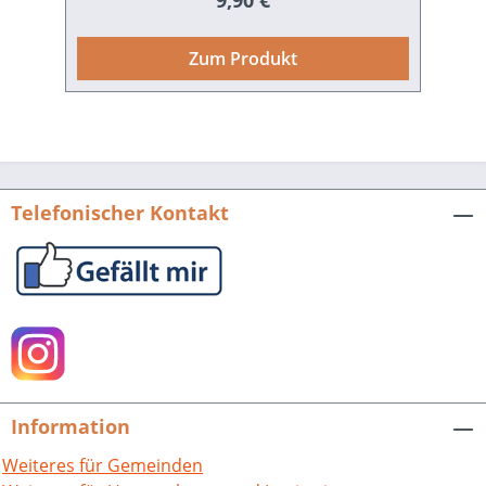
9,90 €
Experten für Landschaftsarchitektur
sowie Forst- und Gartenbotanik im
Zum Produkt
deutschen Südwesten, stand von 1812
bis 1851 zunächst als Gärtner und
schließlich als Gartendirektor im
Dienste der Heidelberger Universität. In
dieser Funktion war er für die
botanischen Gärten der Universität und
Telefonischer Kontakt
die gesamte Schlossanlage
verantwortlich. Johann Metzger war
neben Charles de Graimberg ein
maßgeblicher Förderer und Mahner für
die Erhaltung der Heidelberger
Schlossruine. Darüber hinaus hatte er
einen wesentlichen Anteil an der
städtebaulichen Entwicklung
Information
Heidelbergs in der ersten Hälfte des 19.
Jahrhunderts und setzte auch in der
Weiteres für Gemeinden