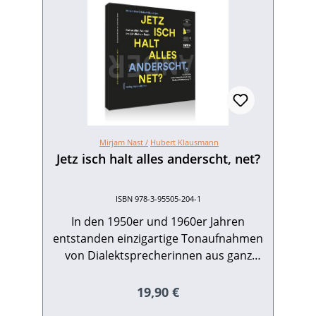
Mirjam Nast /
Hubert Klausmann
Jetz isch halt alles anderscht, net?
ISBN 978-3-95505-204-1
In den 1950er und 1960er Jahren
entstanden einzigartige Tonaufnahmen
von Dialektsprecherinnen aus ganz
Baden-Württemberg, die vom Leben
und Arbeiten, von Gesundheit und
Regulärer Preis:
19,90 €
Krankheit, von der Freizeitgestaltung