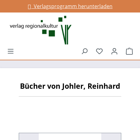
Verlagsprogramm herunterladen
alt springen
Du hast 0 Prod
War
Bücher von Johler, Reinhard