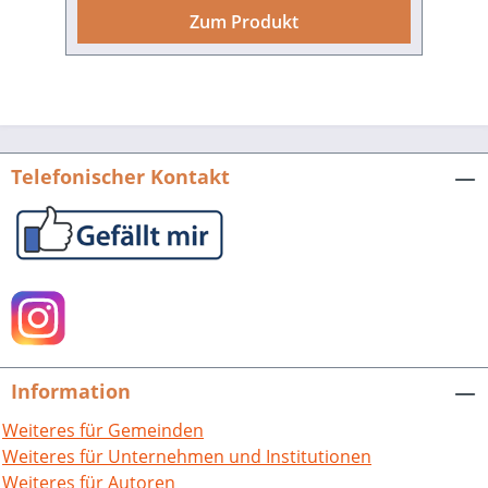
und von den tiefgreifenden
Zum Produkt
Entwicklungen im Ländlichen Raum
erzählen. Sie geben unmittelbar Einblick
in die Lebenswelten dieser vergangenen
Jahrzehnte. Das Hörbuch präsentiert
Tonausschnitte aus dem 800 Stunden
umfassenden Arno-Ruoff-Archiv des
Telefonischer Kontakt
Ludwig-Uhland-Instituts für Empirische
Kulturwissenschaft der Universität
Tübingen. Die historischen Aufnahmen
werden durch neueres Tonmaterial
ergänzt, das den beschriebenen Wandel
bis in die Gegenwart weiterverfolgt.Das
beiliegende Booklet enthält die
verschriftlichten Interviews sowie
Information
Erläuterungen zu den wichtigsten
Merkmalen der in Baden-Württemberg
Weiteres für Gemeinden
gesprochenen Dialekte. Weitere
Weiteres für Unternehmen und Institutionen
historische Interviewaufnahmen aus
Weiteres für Autoren