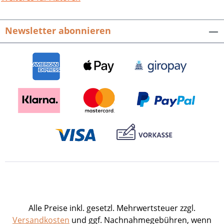
Baden-Württemberg: Bis nach Sankt
Petersburg Jetz isch halt alles anderscht,
Newsletter abonnieren
net? Kultureller Wandel im Ländlichen
Raum.Historische Interviewaufnahmen
aus Baden-Württemberg, 1. Sprecher
Peter Binder, Hörbuchkonzeption
Mirjam Nast, Projektleitung Hubert
Klausmann und Reinhard Johler.Audio-
CD im Schuber inkl. 64-seitigem
Booklet.ISBN 978-3-95505-204-1. EUR
19,90.
Alle Preise inkl. gesetzl. Mehrwertsteuer zzgl.
Versandkosten
und ggf. Nachnahmegebühren, wenn