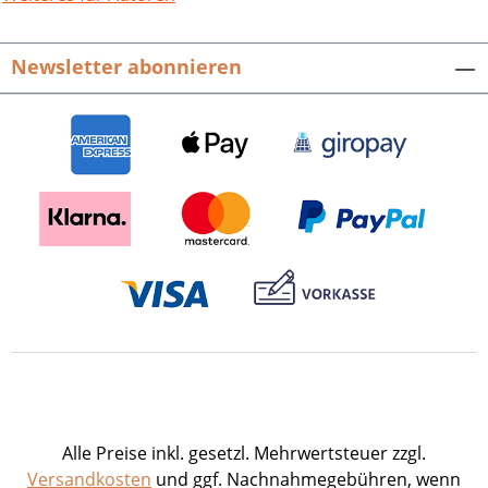
Vielfalt, allerdings ohne dass es zum
großen Krach kam. Alteingesessene
Newsletter abonnieren
Bürger und zugezogene Arbeiter fanden
in den städtischen Gremien zu einer
bemerkenswerten Aushandlungs- und
Kompromissbereitschaft. Wie diese
durch den Kriegsausbruch auf
politischer, gesellschaftlicher und
religiöser Ebene vor eine Zerreißprobe
gestellt wurde, der sie letztlich nicht
gewachsen war, ist Thema dieser
Untersuchung. Franz Jungbluth,
Mannheim 1914. Stadtgesellschaft,
Weltkriegsmobilisierung und
Burgfriedenspolitik. Mannheimer
historische Schriften, Band 6. Hrsg. von
Hermann Wiegand und dem
Alle Preise inkl. gesetzl. Mehrwertsteuer zzgl.
Mannheimer Altertumsverein von 1859
Versandkosten
und ggf. Nachnahmegebühren, wenn