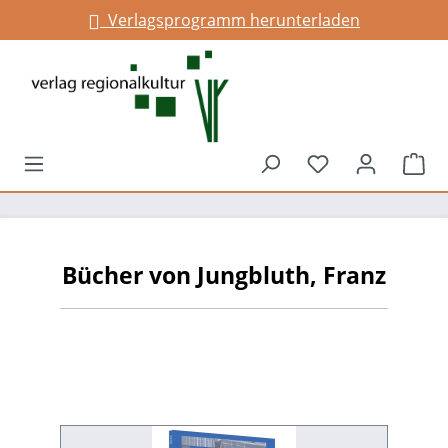
Verlagsprogramm herunterladen
alt springen
Du hast 0 Prod
War
Bücher von Jungbluth, Franz