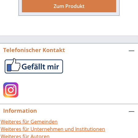
Burgfriedenspolitik auf kommunaler
Zum Produkt
Ebene. Jenseits der militärischen
Mobilmachungspläne war das
wilhelminische Kaiserreich kaum auf die
sozialen und wirtschaftlichen
Schwierigkeiten eines Weltkriegs
eingestellt. Daher lag die Verantwortung
Telefonischer Kontakt
für diese „soziale Mobilmachung“ vor
allem in den Händen der lokalen Politik,
besonders in den Großstädten.Die
wirtschaftlichen und sozialen
Veränderungen der vorangegangenen
20 Jahre hatten in Mannheim zu einer
sehr eigenen politischen Kultur geführt.
Vielfältige Teilöffentlichkeiten hatten die
Information
Stadt von jeher geprägt. Mit dem
„amerikanischen
Weiteres für Gemeinden
Bevölkerungswachstum“ durch die
Weiteres für Unternehmen und Institutionen
Industrialisierung erweiterte sich diese
Weiteres für Autoren