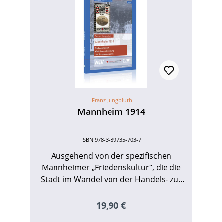
Franz Jungbluth
Mannheim 1914
ISBN 978-3-89735-703-7
Ausgehend von der spezifischen
Mannheimer „Friedenskultur“, die die
Stadt im Wandel von der Handels- zur
Industriemetropole seit dem späten 19.
Jahrhundert prägte, analysiert die Arbeit
Regulärer Preis:
19,90 €
die Umsetzung der sogenannten