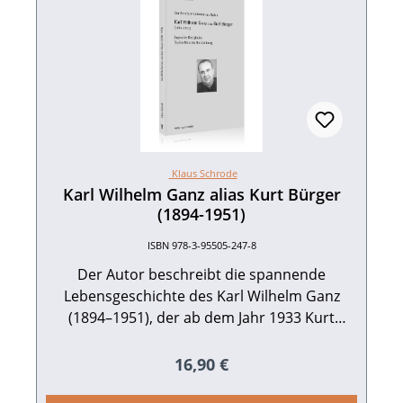
Klaus Schrode
Karl Wilhelm Ganz alias Kurt Bürger
(1894-1951)
ISBN 978-3-95505-247-8
Der Autor beschreibt die spannende
Lebensgeschichte des Karl Wilhelm Ganz
(1894–1951), der ab dem Jahr 1933 Kurt
Bürger heißt. Ganz entstammt einer
weitverzweigten Familie aus dem verarmten
Regulärer Preis:
16,90 €
Hardtdorf Bietigheim, das heute eine