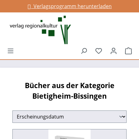
Verlagsprogramm herunterladen
Infos für Gemeinden
alt springen
Du hast 0 Prod
War
Bücher aus der Kategorie
Bietigheim-Bissingen