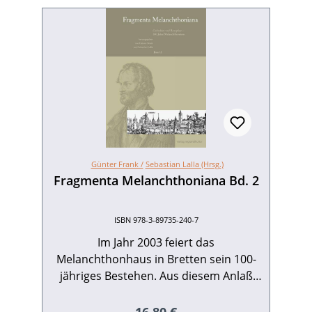
Günter Frank /
Sebastian Lalla (Hrsg.)
Fragmenta Melanchthoniana Bd. 2
ISBN 978-3-89735-240-7
Im Jahr 2003 feiert das
Melanchthonhaus in Bretten sein 100-
jähriges Bestehen. Aus diesem Anlaß
veröffentlicht das Melanchthonhaus
diese Festschrift, welche die
Regulärer Preis: