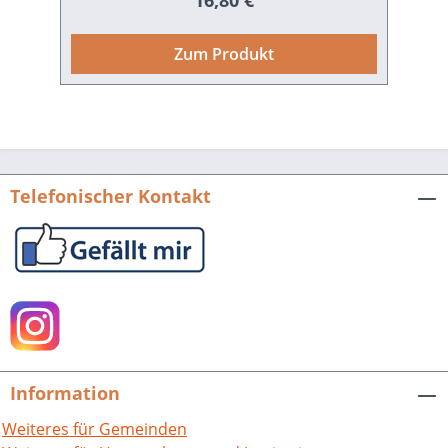
16,80 €
wissenschaftlichen Beiträge im Umkreis
des Jubiläumsjahres umfaßt, die sich
Zum Produkt
dem Gedenken und der Wirkung
Melanchthons, aber auch des
Melanchthonhauses selbst widmen.
Neben den Beiträgen zum
Internationalen Melanchthonpreis des
Jahres 2003, den der Gemeinderat in
Telefonischer Kontakt
Bretten dem Schweizer Historiker Beat
Rudolf Jenny verliehen hatten, finden
sich biographische, historische,
reformations- und kunstgeschichtliche
Beiträge zur Geschichte des
Melanchthonhauses und zu seinem
Initiator Nikolaus Müller. Ein letztes
Kapitel schließlich widmet sich der
Information
kultur-, wissenschafts- und
theologiegeschichtlichen Bedeutung
Weiteres für Gemeinden