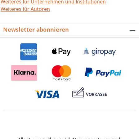
Melanchthons in der frühen Neuzeit.
Weiteres für Unternehmen und Institutionen
Aus dem Inhalt: I. Verleihung des
Weiteres für Autoren
Internationalen Melanchthonpreises
2003 an Beat Rudolf Jenny: Grußworte,
Newsletter abonnieren
Laudatio sowie Dankesrede des
Preisträgers.II. 100 Jahre Melanchthon-
Gedächtnishaus: 100 Jahre
Melanchthonhaus – Die
reformationsgeschichtliche
Gedenkstätte in der Großen Kreisstadt
Bretten; Das Melanchthonhaus –
Nikolaus Müllers Werk; Unvergessene
und fast vergessene Persönlichkeiten im
Umfeld der Einweihung des
Melanchtonhauses vor 100 Jahren; Das
Melanchthonhaus in Bretten im
Vergleich der
Reformationsgedächtnisstätten des 19.
Jhdts.; Europäische Kunst an der