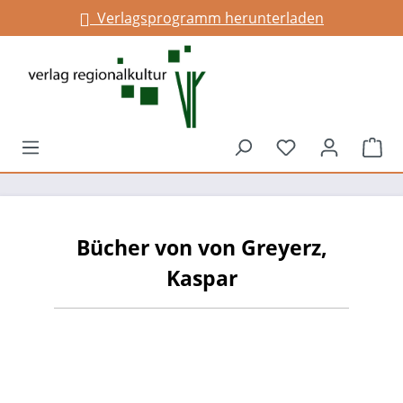
Verlagsprogramm herunterladen
alt springen
Du hast 0 Prod
War
Bücher von von Greyerz,
Kaspar