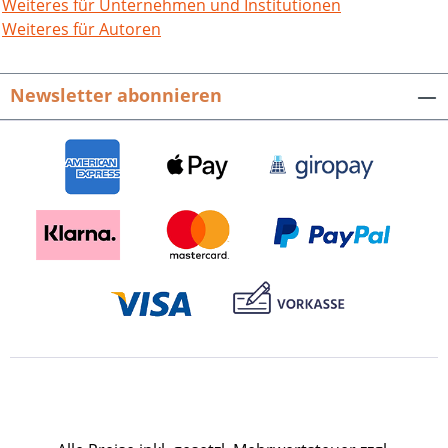
Redaktion: Martin Walter, Leiter des
Weiteres für Unternehmen und Institutionen
Kreisarchivs Rastatt. 256 S. mit 310
Weiteres für Autoren
meist farbigen Abb., fester Einband.
ISBN 978-3-89735-738-9. 12,90
Newsletter abonnieren
Presseinformation als pdf-Datei zum
Download Buch-Cover als tif-Datei zum
Download