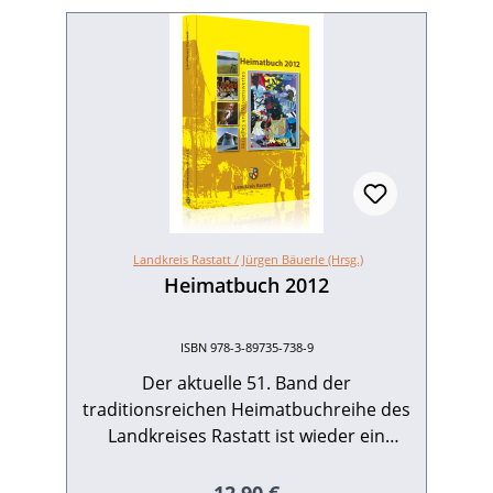
Landkreis Rastatt /
Jürgen Bäuerle (Hrsg.)
Heimatbuch 2012
ISBN 978-3-89735-738-9
Der aktuelle 51. Band der
traditionsreichen Heimatbuchreihe des
Landkreises Rastatt ist wieder ein
besonderes Lesevergnügen geworden.
Das Heimatbuch berichtet auf 256 reich
Regulärer Preis: