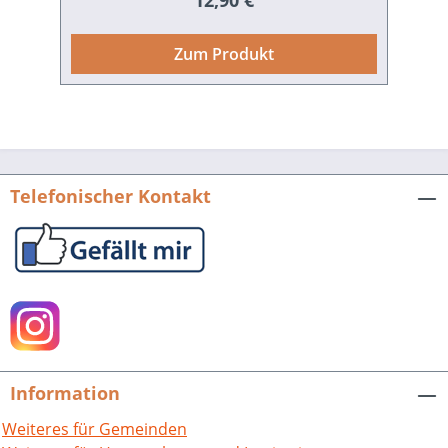
12,90 €
bebilderten Seiten und in
modernisierter Form über vielfältige
Zum Produkt
Themen aus den Bereichen Aktuelles
und Gegenwart, Natur und Umwelt,
Kunst, Kultur- und Lebensart sowie der
Geschichte unseres mittelbadischen
Raumes. Daneben bietet das
Heimatbuch 2012 fundierte Einblicke in
Telefonischer Kontakt
die Arbeit erfolgreicher Unternehmen,
berichtet spannend über Industriekultur
insgesamt oder über jugendliches
Engagement sowie bedeutende
Persönlichkeiten. Alles in allem vereint
das Heimatbuch aktuelle Themen
unserer Gesellschaft mit wissenswerten
Bereichen der Gegenwart in
Information
einzigartiger Weise. Hrsg. vom Landkreis
Rastatt, Landrat Jürgen Bäuerle.
Weiteres für Gemeinden