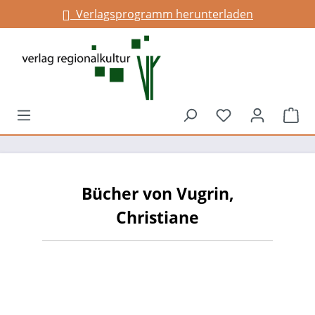
Verlagsprogramm herunterladen
alt springen
Du hast 0 Prod
War
Bücher von Vugrin,
Christiane