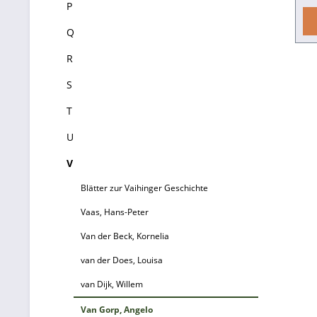
P
Fo
Q
R
„B
sc
S
T
üb
U
V
Blätter zur Vaihinger Geschichte
Vaas, Hans-Peter
Van der Beck, Kornelia
van der Does, Louisa
B
van Dijk, Willem
Van Gorp, Angelo