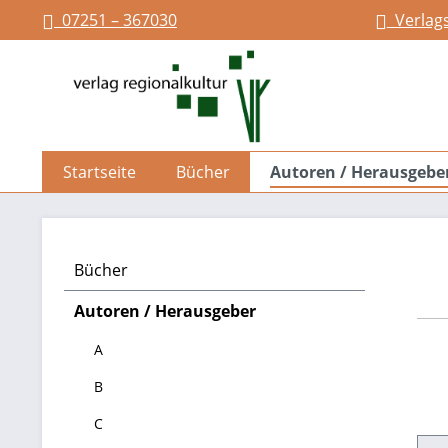
07251 – 367030
Verlag
springen
Zur Hauptnavigation springen
Startseite
Bücher
Autoren / Herausgebe
Bücher
Autoren / Herausgeber
A
B
C