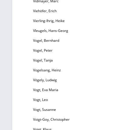
Vidmayer, Marc
Viehöfer, Erich
Vierling-Ihrig, Heike
Vleugels, Hans-Georg
Vogel, Bernhard
Vogel, Peter
Vogel, Tanja
Vogelsang, Heinz
Vögely, Ludwig
Vogt, Eva Maria
Vogt, Leo
Vogt, Susanne
Voigt-Goy, Christopher
Voigt, Klaus