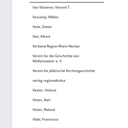
Fo
Van Vilsteren, Vincent T.
ei
Vassányi, Miklós
Veile, Dieter
R
Veit, Alfred
un
Verband Region Rhein-Neckar
Pf
Verein für die Geschichte von
Wolfartsweier e. V.
F
Verein für pfälzische Kirchengeschichte
La
verlag regionalkultur
Vester, Helmut
Vetter, Karl
Ab
Vetter, Roland
Vidal, Francesca