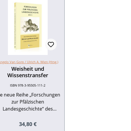
ngelo Van Gorp /
Ulrich A. Wien (Hrsg.)
Weisheit und
Wissenstransfer
ISBN 978-3-95505-111-2
ie neue Reihe „Forschungen
zur Pfälzischen
Landesgeschichte“ des
storischen Vereins der Pfalz
ezweckt die Dokumentation
Regulärer Preis:
34,80 €
der jährlichen