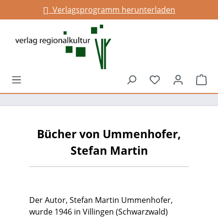
Verlagsprogramm herunterladen
alt springen
Du hast 0 Prod
War
Bücher von Ummenhofer,
Stefan Martin
Der Autor, Stefan Martin Ummenhofer,
wurde 1946 in Villingen (Schwarzwald)