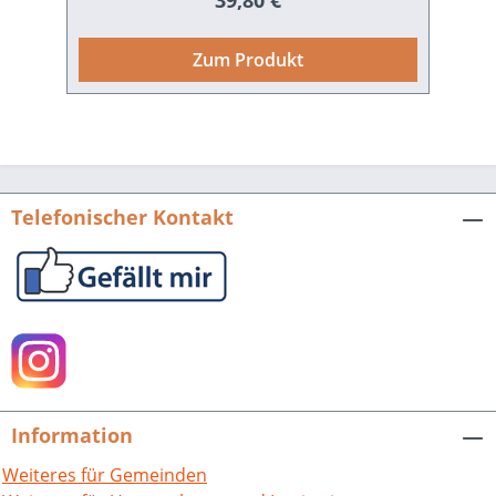
39,80 €
Altmeier (CDU) während seiner
Regierungszeit zwischen 1947 und 1969
Zum Produkt
stets den Anspruch, eine föderalistische
Politik zu betreiben, die auf eine
weitgehende Unabhängigkeit des
Landes von Zentralorganen bzw. vom
Bund zielte. Dieser Anspruch wurde von
Altmeier stets öffentlich vertreten und
Telefonischer Kontakt
fand als Narrativ auch Eingang in die
Landesgeschichtsschreibung. Dieser
Anspruch Altmeiers kontrastiert jedoch
auffällig mit der v.a. in den
Rechtswissenschaften bereits
zeitgenössisch konstatierten
Unitarisierungs­tendenzen, die einer
konföderalen und föderalen Vielfalt
Information
kontinuierlich Grenzen setzte. Die
vorliegende Arbeit geht anhand
Weiteres für Gemeinden