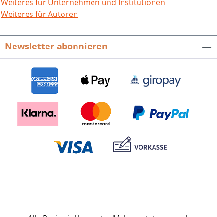
verschiedener Kooperationsformen
Weiteres für Unternehmen und Institutionen
zwischen Bund und Ländern sowie
Weiteres für Autoren
zwischen den Ländern untereinander
der Frage nach, inwieweit Anspruch und
Newsletter abonnieren
Wirklichkeit des rheinland-pfälzischen
Föderalismusverständnisses unter den
Kabinetten Altmeier übereinstimmten
und von welchen Motiven sich Altmeier
jeweils leiten ließ. Michael Ucharim,
Rheinland-Pfalz, der Förderalismus und
der unitarische Bundesstaat. Die Bund-
Länder-Politik der Kabinette Altmeier
1947-1969.Veröffentlichungen der
Kommission des Landtages für die
Geschichte des Landes Rheinland-Pfalz,
Bd. 31.Hrsg. von der Kommission des
Landtages für die Geschichte des
Landes Rheinland-Pfalz.520 S., fester
Einband.ISBN 978-3-95505-069-6. EUR