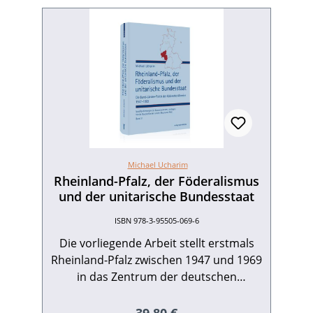
Michael Ucharim
Rheinland-Pfalz, der Föderalismus
und der unitarische Bundesstaat
ISBN 978-3-95505-069-6
Die vorliegende Arbeit stellt erstmals
Rheinland-Pfalz zwischen 1947 und 1969
in das Zentrum der deutschen
Bundesstaatsgeschichte. In Rheinland-
Pfalz erhob Ministerpräsident Peter
Regulärer Preis: