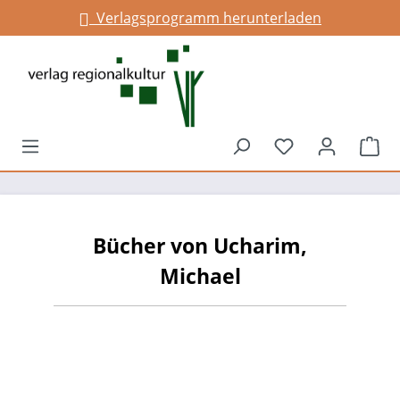
Verlagsprogramm herunterladen
alt springen
Du hast 0 Prod
War
Bücher von Ucharim,
Michael