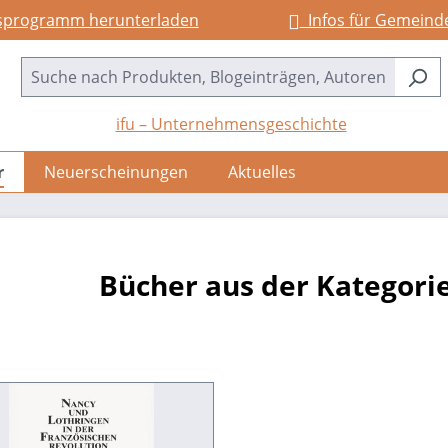
sprogramm herunterladen
Infos für Gemeind
ifu – Unternehmensgeschichte
r
Neuerscheinungen
Aktuelles
Bücher aus der Kategorie