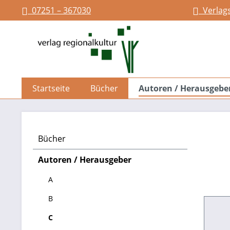
07251 – 367030
Verlag
springen
Zur Hauptnavigation springen
Startseite
Bücher
Autoren / Herausgebe
Bücher
Autoren / Herausgeber
A
B
C