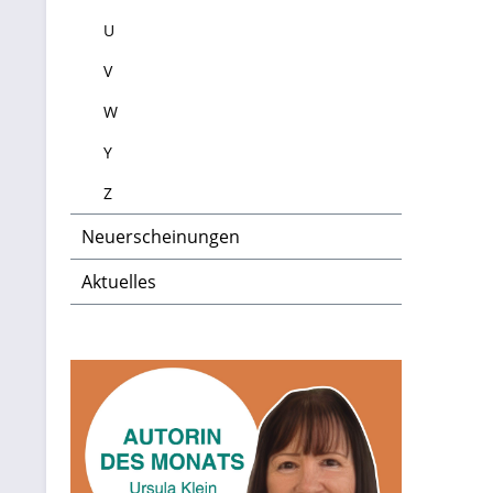
U
V
W
Y
Z
Neuerscheinungen
Aktuelles