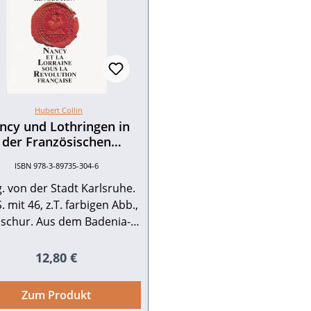
Hubert Collin
ncy und Lothringen in
der Französischen
Revolution
ISBN 978-3-89735-304-6
. von der Stadt Karlsruhe.
. mit 46, z.T. farbigen Abb.,
schur. Aus dem Badenia-
gramm. 1989. ISBN 978-3-
5-304-6. EUR 12,80 Buch-
Regulärer Preis:
12,80 €
Cover als tif-Datei zum
Download
Zum Produkt