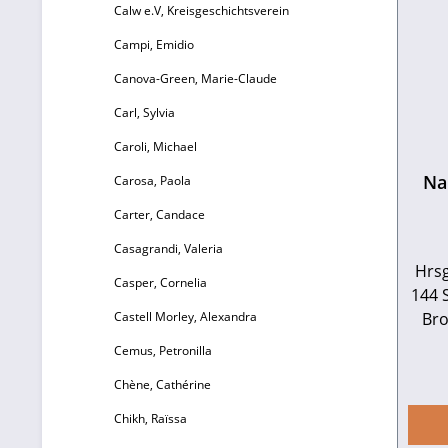
Calw e.V, Kreisgeschichtsverein
Campi, Emidio
Canova-Green, Marie-Claude
Carl, Sylvia
Caroli, Michael
Na
Carosa, Paola
Carter, Candace
Casagrandi, Valeria
Hrsg
Casper, Cornelia
144 S
Castell Morley, Alexandra
Bro
Pro
Cemus, Petronilla
8973
Chène, Cathérine
Chikh, Raïssa