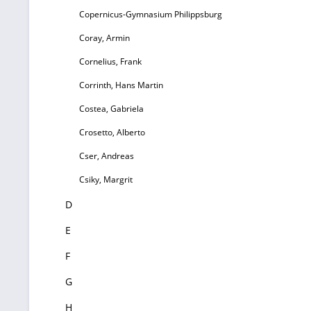
Copernicus-Gymnasium Philippsburg
Coray, Armin
Cornelius, Frank
Corrinth, Hans Martin
Costea, Gabriela
Crosetto, Alberto
Cser, Andreas
Csiky, Margrit
D
E
F
G
H