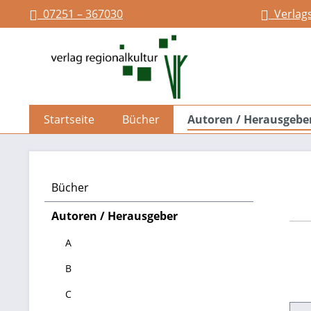
07251 – 367030
Verlag
springen
Zur Hauptnavigation springen
Startseite
Bücher
Autoren / Herausgebe
Bücher
Autoren / Herausgeber
A
B
C