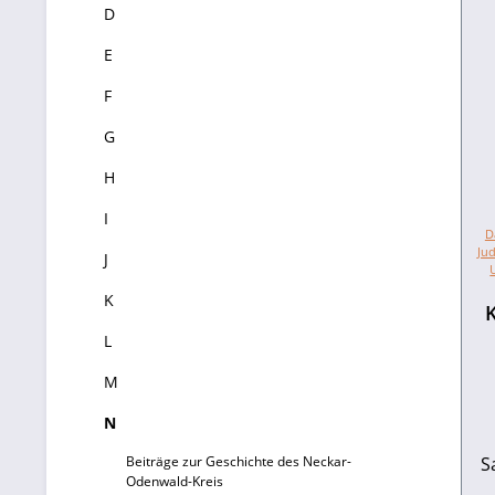
D
E
F
G
H
I
D
Jud
J
K
L
M
N
Beiträge zur Geschichte des Neckar-
S
Odenwald-Kreis
u