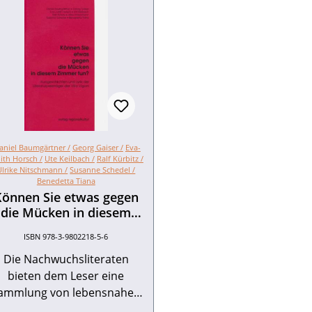
aniel Baumgärtner /
Georg Gaiser /
Eva-
ith Horsch /
Ute Keilbach /
Ralf Kürbitz /
Ulrike Nitschmann /
Susanne Schedel /
Benedetta Tiana
Können Sie etwas gegen
die Mücken in diesem
Zimmer tun?
ISBN 978-3-9802218-5-6
Die Nachwuchsliteraten
bieten dem Leser eine
ammlung von lebensnahen
nd gesellschaftskritischen