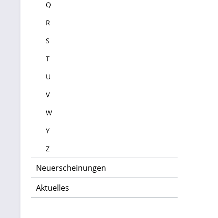
Q
R
S
T
U
V
W
Y
Z
Neuerscheinungen
Aktuelles