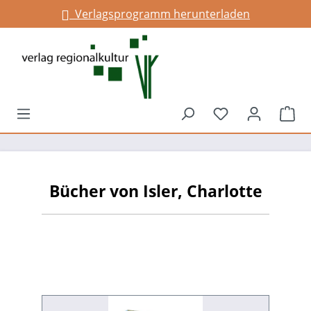
Verlagsprogramm herunterladen
alt springen
Du hast 0 Prod
War
Bücher von Isler, Charlotte