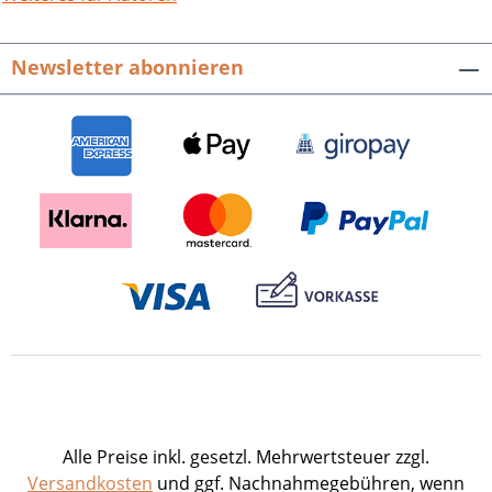
medizinischen Themen publizierte. Im
letzten Kapitel – das eigens für diese
Newsletter abonnieren
Veröffentlichung neu geschrieben
wurde – erzählt sie von ihrer
Wiederannäherung an ihre
Geburtsstadt Stuttgart und von den
vielen Begegnungen und
Freundschaften, die sich dadurch in den
letzten Jahren ergeben haben. Charlotte
Isler, Stuttgart: Flucht und
Wiederkehr.Veröffentlichungen des
Archivs der Stadt Stuttgart, Band
115.Hrsg. von Katharina Ernst.224
Seiten mit 42 meist farbigen
Abbildungen, fester Einband.ISBN 978-3-
95505-413-7. EUR 21,90.
Alle Preise inkl. gesetzl. Mehrwertsteuer zzgl.
Versandkosten
und ggf. Nachnahmegebühren, wenn