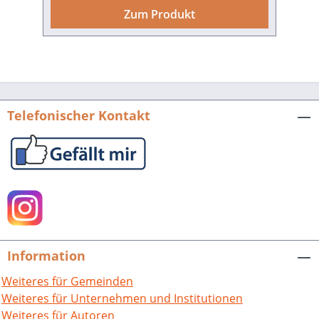
Machtübernahme der
Zum Produkt
Nationalsozialisten veränderten sich die
Lebensverhältnisse ihrer jüdischen
Familie dramatisch, die zunehmender
Diskriminierung und offenen
Anfeindungen ausgesetzt war. Die
Erfahrung des 9. November 1938, die
Telefonischer Kontakt
brennende Stuttgarter Synagoge und
die nachfolgende Verschärfung ihrer
Lebenssituation führten im April 1939
zur Entscheidung, in die USA zu fliehen.
Dort begann ein neues Leben. Charlotte
Isler machte eine Ausbildung zur
Krankenschwester am Mount Sinai
Hospital in New York und gründete eine
Information
Familie. Sie wurde zu einer bekannten
Medizinjournalistin, die für mehrere
Weiteres für Gemeinden
Fachzeitschriften arbeitete und eine
Weiteres für Unternehmen und Institutionen
Reihe von erfolgreichen Büchern zu
Weiteres für Autoren