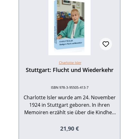
Charlotte Isler
Stuttgart: Flucht und Wiederkehr
ISBN 978-3-95505-413-7
Charlotte Isler wurde am 24. November
1924 in Stuttgart geboren. In ihren
Memoiren erzählt sie über die Kindheit
in ihrer Heimatstadt in den
ausgehenden 1920er- und beginnenden
Regulärer Preis:
21,90 €
1930er-Jahren. Nach der