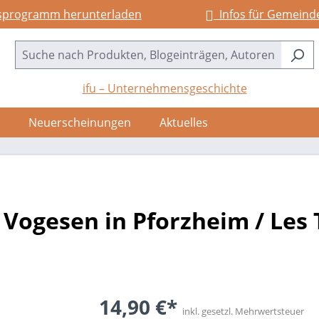
sprogramm herunterladen
Infos für Gemeind
ifu – Unternehmensgeschichte
Neuerscheinungen
Aktuelles
Vogesen in Pforzheim / Les 
14,90 €*
inkl. gesetzl. Mehrwertsteuer