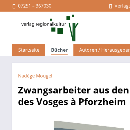
07251 – 367030
Verlag
springen
Zur Hauptnavigation springen
Startseite
Bücher
Autoren / Herausgeber
Nadège Mougel
Zwangsarbeiter aus den 
des Vosges à Pforzheim
Bildergalerie überspringen