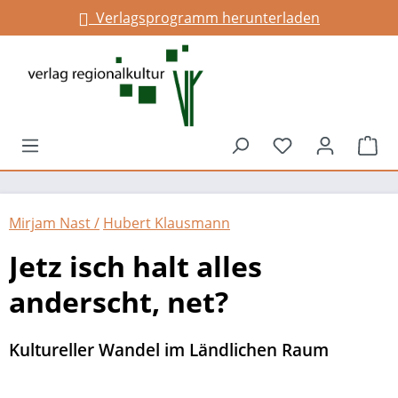
Verlagsprogramm herunterladen
alt springen
Du hast 0 Prod
War
Mirjam Nast /
Hubert Klausmann
Jetz isch halt alles
anderscht, net?
Kultureller Wandel im Ländlichen Raum