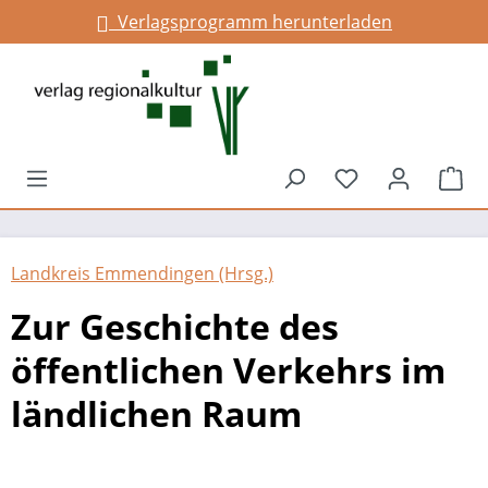
Verlagsprogramm herunterladen
alt springen
Du hast 0 Prod
War
Landkreis Emmendingen (Hrsg.)
Zur Geschichte des
öffentlichen Verkehrs im
ländlichen Raum