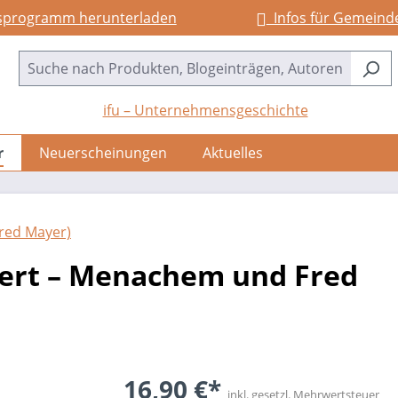
sprogramm herunterladen
Infos für Gemeind
ifu – Unternehmensgeschichte
r
Neuerscheinungen
Aktuelles
red Mayer)
ert – Menachem und Fred
16,90 €*
inkl. gesetzl. Mehrwertsteuer