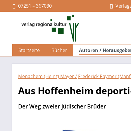
07251 – 367030
Verlag
springen
Zur Hauptnavigation springen
Startseite
Bücher
Autoren / Herausgebe
Menachem (Heinz) Mayer /
Frederick Raymer (Manf
Aus Hoffenheim deporti
Der Weg zweier jüdischer Brüder
Bildergalerie überspringen