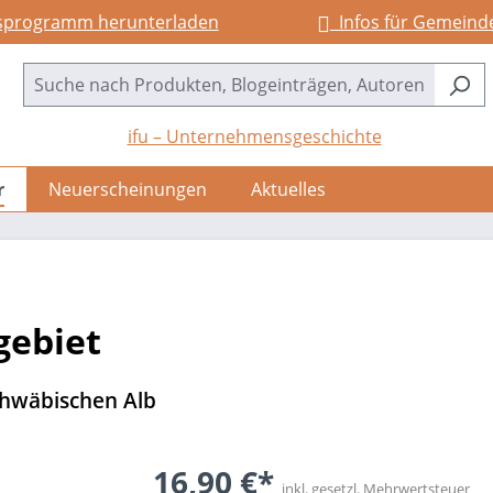
sprogramm herunterladen
Infos für Gemeind
ifu – Unternehmensgeschichte
r
Neuerscheinungen
Aktuelles
gebiet
chwäbischen Alb
16,90 €*
inkl. gesetzl. Mehrwertsteuer