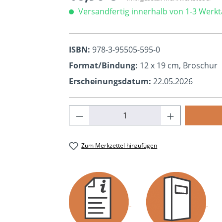
Versandfertig innerhalb von 1-3 Werk
ISBN:
978-3-95505-595-0
Format/Bindung:
12 x 19 cm, Broschur
Erscheinungsdatum:
22.05.2026
Produkt Anzahl: Gib den ge
Zum Merkzettel hinzufügen