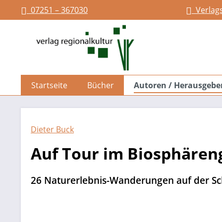
07251 – 367030
Verlag
springen
Zur Hauptnavigation springen
Startseite
Bücher
Autoren / Herausgebe
Dieter Buck
Auf Tour im Biosphären
26 Naturerlebnis-Wanderungen auf der S
Bildergalerie überspringen