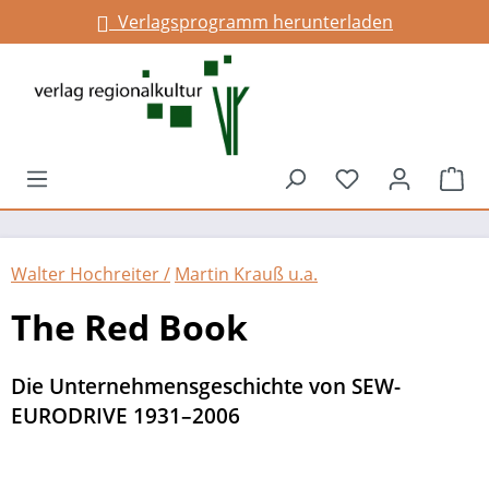
Verlagsprogramm herunterladen
alt springen
Du hast 0 Prod
War
Walter Hochreiter /
Martin Krauß u.a.
The Red Book
Die Unternehmensgeschichte von SEW-
EURODRIVE 1931–2006
Bildergalerie überspringen