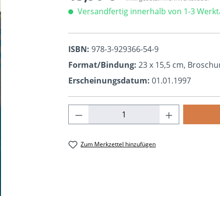
Versandfertig innerhalb von 1-3 Werk
ISBN:
978-3-929366-54-9
Format/Bindung:
23 x 15,5 cm, Broschu
Erscheinungsdatum:
01.01.1997
Produkt Anzahl: Gib den ge
Zum Merkzettel hinzufügen