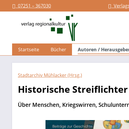
07251 – 367030
Verlag
springen
Zur Hauptnavigation springen
Startseite
Bücher
Autoren / Herausgebe
Stadtarchiv Mühlacker (Hrsg.)
Historische Streiflichte
Über Menschen, Kriegswirren, Schulunterri
Bildergalerie überspringen