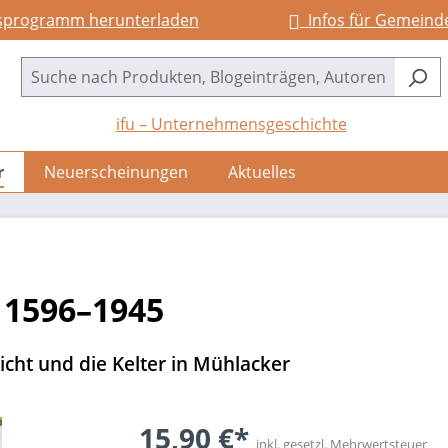
sprogramm herunterladen
Infos für Gemeind
ifu – Unternehmensgeschichte
r
Neuerscheinungen
Aktuelles
r 1596–1945
cht und die Kelter in Mühlacker
15,90 €*
inkl. gesetzl. Mehrwertsteuer