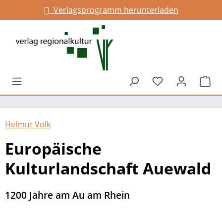
Verlagsprogramm herunterladen
alt springen
Du hast 0 Prod
War
Helmut Volk
Europäische
Kulturlandschaft Auewald
1200 Jahre am Au am Rhein