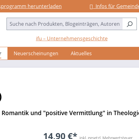
sprogramm herunterladen
Infos für Gemeind
ifu – Unternehmensgeschichte
r
Neuerscheinungen
Aktuelles
)
Romantik und "positive Vermittlung" in Theologi
14,90 €*
inkl. gesetzl. Mehrwertsteuer