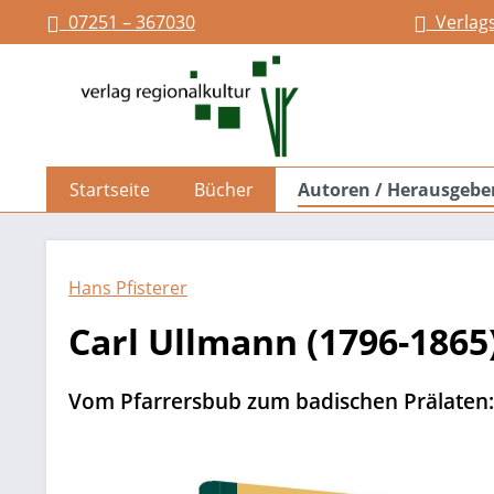
07251 – 367030
Verlag
springen
Zur Hauptnavigation springen
Startseite
Bücher
Autoren / Herausgebe
Hans Pfisterer
Carl Ullmann (1796-1865
Vom Pfarrersbub zum badischen Prälaten: 
Bildergalerie überspringen