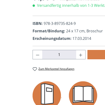
Versandfertig innerhalb von 1-3 Werk
ISBN:
978-3-89735-824-9
Format/Bindung:
24 x 17 cm, Broschur
Erscheinungsdatum:
17.03.2014
Produkt Anzahl: Gib den ge
Zum Merkzettel hinzufügen