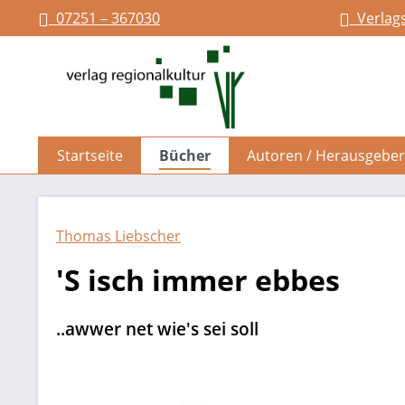
07251 – 367030
Verlag
springen
Zur Hauptnavigation springen
Startseite
Bücher
Autoren / Herausgeber
Thomas Liebscher
'S isch immer ebbes
..awwer net wie's sei soll
Bildergalerie überspringen