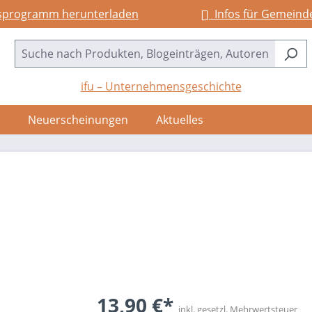
sprogramm herunterladen
Infos für Gemeind
ifu – Unternehmensgeschichte
Neuerscheinungen
Aktuelles
13,90 €*
inkl. gesetzl. Mehrwertsteuer