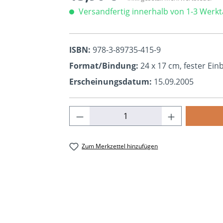
Versandfertig innerhalb von 1-3 Werk
ISBN:
978-3-89735-415-9
Format/Bindung:
24 x 17 cm, fester Ei
Erscheinungsdatum:
15.09.2005
Produkt Anzahl: Gib den ge
Zum Merkzettel hinzufügen