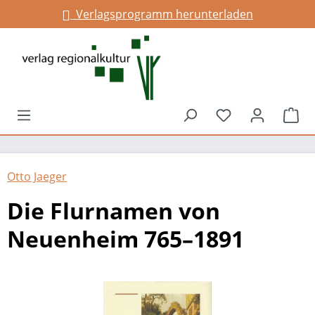
Verlagsprogramm herunterladen
alt springen
Du hast 0 Prod
War
Otto Jaeger
Die Flurnamen von
Neuenheim 765–1891
Bildergalerie überspringen