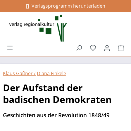
Verlagsprogramm herunterladen
alt springen
Du hast 0 Prod
War
Klaus Gaßner /
Diana Finkele
Der Aufstand der
badischen Demokraten
Geschichten aus der Revolution 1848/49